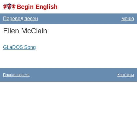
Begin English
Перевод песен
меню
Ellen
McClain
GLaDOS Song
Полная версия
Контакты