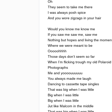
Oh
They
seem
to
take
me
there
I
was
always
posh
spice
And
you
wore
zigzags
in
your
hair
Would
you
know
me
know
me
If
you
saw
me
saw
me
,
saw
me
Nothing
but
hopes
and
living
the
momen
Where
we
were
meant
to
be
Ooooohhhh
Those
days
don
’
t
seem
so
far
When
I
’
m
flicking
trough
my
old
Polaroid
Photographs
Me
and
yoooouuuuuu
You
always
made
me
laugh
Dancing
to
cassette
tape
singles
That
was
big
when
I
was
little
Big
when
I
was
little
Big
when
I
was
little
Jut
like
Malcom
in
the
middle
That
was
big
when
I
was
little