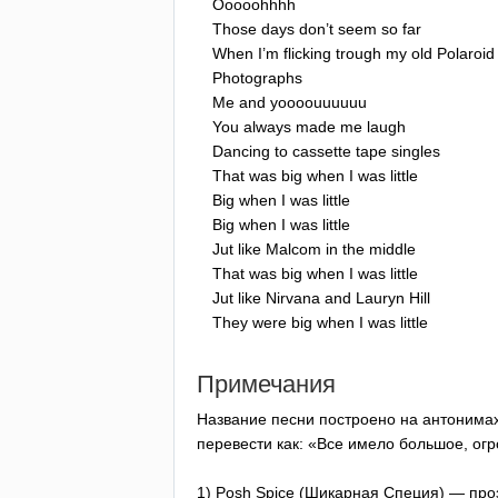
Ooooohhhh
Those
days
don
’
t
seem
so
far
When
I
’
m
flicking
trough
my
old
Polaroid
Photographs
Me
and
yoooouuuuuu
You
always
made
me
laugh
Dancing
to
cassette
tape
singles
That
was
big
when
I
was
little
Big
when
I
was
little
Big
when
I
was
little
Jut
like
Malcom
in
the
middle
That
was
big
when
I
was
little
Jut
like
Nirvana
and
Lauryn
Hill
They
were
big
when
I
was
little
Примечания
Название песни построено на антонима
перевести как: «Все имело большое, огр
1)
Posh
Spice
(Шикарная Специя) — проз