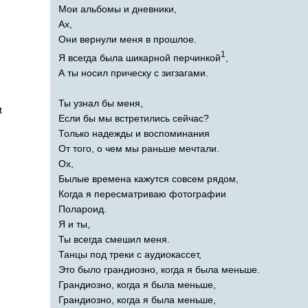
Мои альбомы и дневники,
Ах,
Они вернули меня в прошлое.
1
Я всегда была шикарной перчинкой
,
А ты носил прическу с зигзагами.
Ты узнал бы меня,
t
Если бы мы встретились сейчас?
Только надежды и воспоминания
От того, о чем мы раньше мечтали.
Ох,
Былые времена кажутся совсем рядом,
Когда я пересматриваю фотографии
Полароид.
Я и ты,
Ты всегда смешил меня.
Танцы под треки с аудиокассет,
Это было грандиозно, когда я была меньше.
Грандиозно, когда я была меньше,
Грандиозно, когда я была меньше,