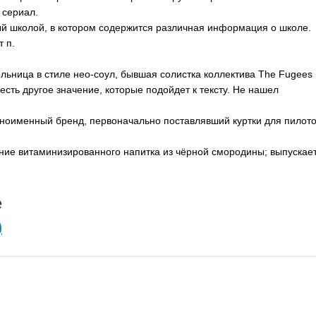
сериал.
й школой, в котором содержится различная информация о школе.
т п.
ьница в стиле нео-соул, бывшая солистка коллектива
The
Fugees
есть другое значение, которые подойдет к тексту. Не нашел
ноименный бренд, первоначально поставлявший куртки для пилот
ие витаминизированного напитка из чёрной смородины; выпускае
e
)