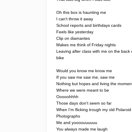
Oh
this
box
is
haunting
me
I
can
’
t
throw
it
away
School
reports
and
birthdays
cards
Feels
like
yesterday
Clip
on
diamantes
Makes
me
think
of
Friday
nights
Leaving
after
class
with
me
on
the
back
bike
Would
you
know
me
know
me
If
you
saw
me
saw
me
,
saw
me
Nothing
but
hopes
and
living
the
momen
Where
we
were
meant
to
be
Ooooohhhh
Those
days
don
’
t
seem
so
far
When
I
’
m
flicking
trough
my
old
Polaroid
Photographs
Me
and
yoooouuuuuu
You
always
made
me
laugh