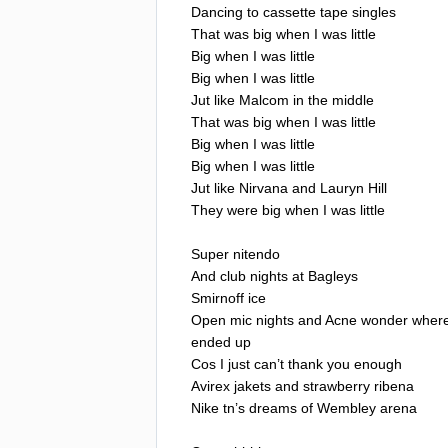
Dancing
to
cassette
tape
singles
That
was
big
when
I
was
little
Big
when
I
was
little
Big
when
I
was
little
Jut
like
Malcom
in
the
middle
That
was
big
when
I
was
little
Big
when
I
was
little
Big
when
I
was
little
Jut
like
Nirvana
and
Lauryn
Hill
They
were
big
when
I
was
little
Super
nitendo
And
club
nights
at
Bagleys
Smirnoff
ice
Open
mic
nights
and
Acne
wonder
wher
ended
up
Cos
I
just
can
’
t
thank
you
enough
Avirex
jakets
and
strawberry
ribena
Nike
tn
’
s
dreams
of
Wembley
arena