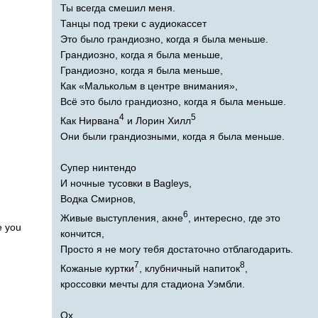
Ты всегда смешил меня.
Танцы под треки с аудиокассет
Это было грандиозно, когда я была меньше.
Грандиозно, когда я была меньше,
Грандиозно, когда я была меньше,
Как «Малькольм в центре внимания»,
Всё это было грандиозно, когда я была меньше.
4
5
Как Нирвана
и Лорин Хилл
Они были грандиозными, когда я была меньше.
Супер нинтендо
И ночные тусовки в
Bagleys
,
Водка Смирнов,
6
Живые выступления, акне
, интересно, где это
e
you
кончится,
Просто я не могу тебя достаточно отблагодарить.
7
8
Кожаные куртки
, клубничный напиток
,
кроссовки мечты для стадиона Уэмбли.
Ох