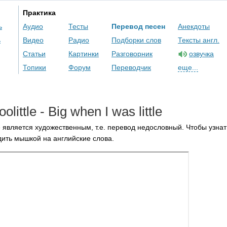
Практика
ь
Аудио
Тесты
Перевод песен
Анекдоты
ь
Видео
Радио
Подборки слов
Тексты англ.
Статьи
Картинки
Разговорник
озвучка
Топики
Форум
Переводчик
еще...
olittle
-
Big
when
I
was
little
 является художественным, т.е. перевод недословный. Чтобы узнат
ить мышкой на английские слова.