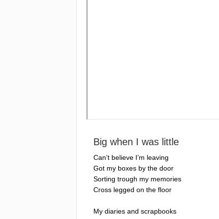
Big
when
I
was
little
Can
’
t
believe
I
’
m
leaving
Got
my
boxes
by
the
door
Sorting
trough
my
memories
Cross
legged
on
the
floor
My
diaries
and
scrapbooks