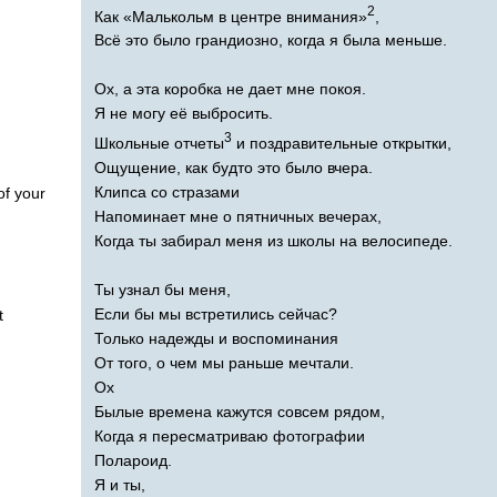
2
Как «Малькольм в центре внимания»
,
Всё это было грандиозно, когда я была меньше.
Ох, а эта коробка не дает мне покоя.
Я не могу её выбросить.
3
Школьные отчеты
и поздравительные открытки,
Ощущение, как будто это было вчера.
Клипса со стразами
of
your
Напоминает мне о пятничных вечерах,
Когда ты забирал меня из школы на велосипеде.
Ты узнал бы меня,
Если бы мы встретились сейчас?
t
Только надежды и воспоминания
От того, о чем мы раньше мечтали.
Ох
Былые времена кажутся совсем рядом,
Когда я пересматриваю фотографии
Полароид.
Я и ты,