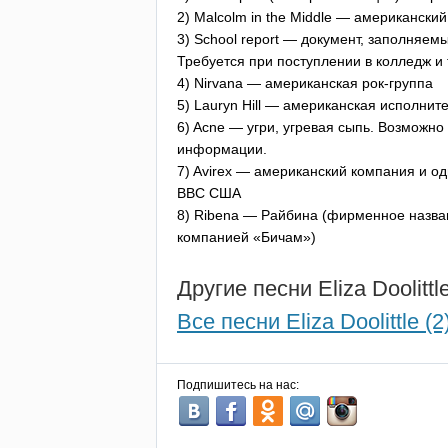
2)
Malcolm
in
the
Middle
— американский 
3)
School
report
— документ, заполняемы
Требуется при поступлении в колледж и 
4)
Nirvana
— американская рок-группа
5)
Lauryn
Hill
— американская исполнител
6)
Acne
— угри, угревая сыпь. Возможно 
информации.
7)
Avirex
— американский компания и од
ВВС США
8)
Ribena
— Райбина (фирменное назван
компанией «Бичам»)
Другие песни
Eliza
Doolittl
Все песни Eliza Doolittle (2
Подпишитесь на нас: