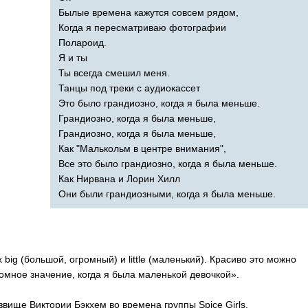
Былые времена кажутся совсем рядом,
Когда я пересматриваю фотографии
Полароид.
Я и ты
Ты всегда смешил меня.
Танцы под треки с аудиокассет
Это было грандиозно, когда я была меньше.
Грандиозно, когда я была меньше,
Грандиозно, когда я была меньше,
Как "Малькольм в центре внимания",
Все это было грандиозно, когда я была меньше.
Как Нирвана и Лорин Хилл
Они были грандиозными, когда я была меньше.
х
big
(большой, огромный) и
little
(маленький). Красиво это можно
омное значение, когда я была маленькой девочкой».
вище Виктории Бэкхем во времена группы
Spice
Girls
.