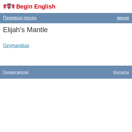
Begin English
Перевод песен
меню
Elijah's
Mantle
Ozymandias
Полная версия
Контакты