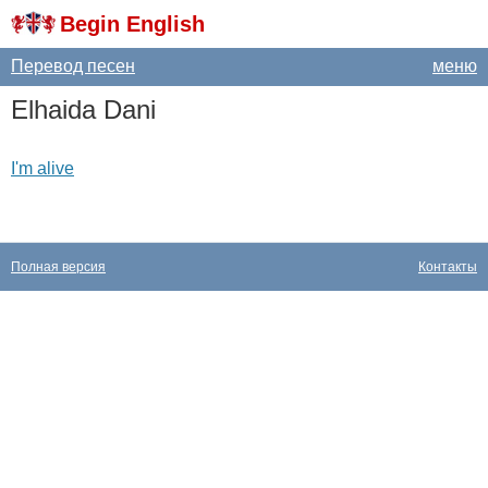
Begin English
Перевод песен
меню
Elhaida
Dani
I'm alive
Полная версия
Контакты