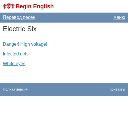
Begin English
Перевод песен
меню
Electric
Six
Danger! High voltage!
Infected girls
White eyes
Полная версия
Контакты