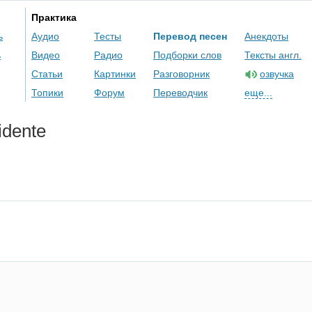
Практика
ь
Аудио
Тесты
Перевод песен
Анекдоты
ь
Видео
Радио
Подборки слов
Тексты англ.
Статьи
Картинки
Разговорник
озвучка
Топики
Форум
Переводчик
еще...
idente