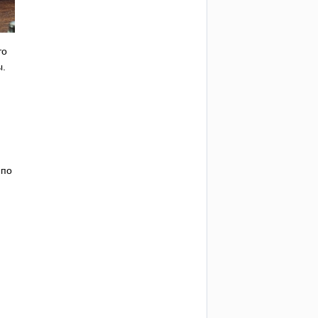
то
ы.
 по