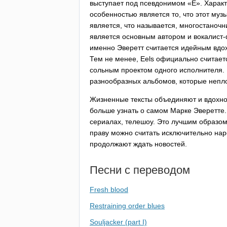
выступает под псевдонимом «Е». Харак
особенностью является то, что этот муз
является, что называется, многостаночн
является основным автором и вокалист-ф
именно Эверетт считается идейным вдо
Тем не менее,
Eels
официально считаетс
сольным проектом одного исполнителя. 
разнообразных альбомов, которые непл
Жизненные тексты объединяют и вдохно
больше узнать о самом Марке Эверетте.
сериалах, телешоу. Это лучшим образом
праву можно считать исключительно нар
продолжают ждать новостей.
Песни с переводом
Fresh blood
Restraining order blues
Souljacker (part I)