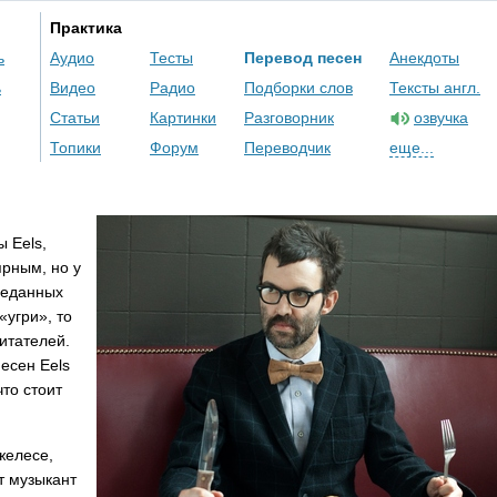
Практика
ь
Аудио
Тесты
Перевод песен
Анекдоты
ь
Видео
Радио
Подборки слов
Тексты англ.
Статьи
Картинки
Разговорник
озвучка
Топики
Форум
Переводчик
еще...
пы
Eels
,
ярным, но у
реданных
«угри», то
итателей.
 песен
Eels
то стоит
желесе,
т музыкант