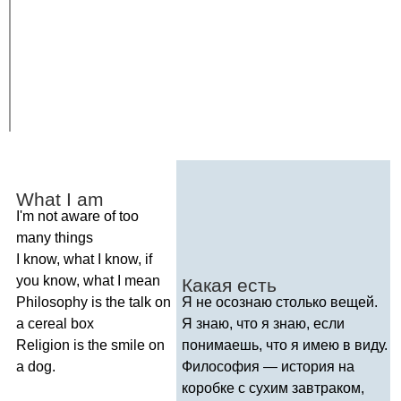
What
I
am
I'm
not
aware
of
too
many
things
I
know
,
what
I
know
,
if
you
know
,
what
I
mean
Какая есть
Philosophy
is
the
talk
on
Я не осознаю столько вещей.
a
cereal
box
Я знаю, что я знаю, если
Religion
is
the
smile
on
понимаешь, что я имею в виду.
a
dog
.
Философия — история на
коробке с сухим завтраком,