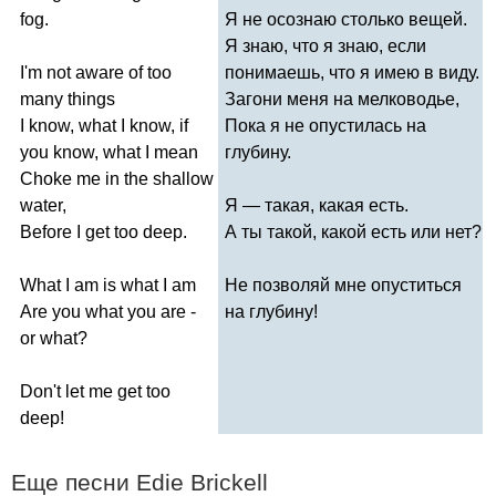
fog
.
Я не осознаю столько вещей.
Я знаю, что я знаю, если
I'm
not
aware
of
too
понимаешь, что я имею в виду.
many
things
Загони меня на мелководье,
I
know
,
what
I
know
,
if
Пока я не опустилась на
you
know
,
what
I
mean
глубину.
Choke
me
in
the
shallow
water
,
Я — такая, какая есть.
Before
I
get
too
deep
.
А ты такой, какой есть или нет?
What
I
am
is
what
I
am
Не позволяй мне опуститься
Are
you
what
you
are
-
на глубину!
or
what
?
Don't
let
me
get
too
deep
!
Еще песни
Edie
Brickell