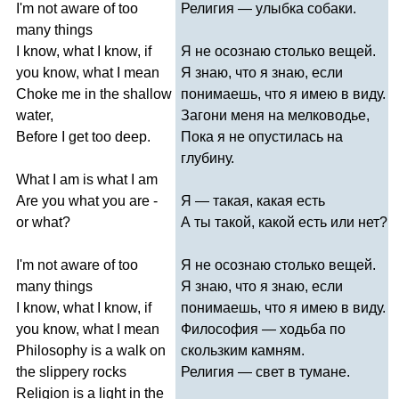
I'm
not
aware
of
too
Религия — улыбка собаки.
many
things
I
know
,
what
I
know
,
if
Я не осознаю столько вещей.
you
know
,
what
I
mean
Я знаю, что я знаю, если
Choke
me
in
the
shallow
понимаешь, что я имею в виду.
water
,
Загони меня на мелководье,
Before
I
get
too
deep
.
Пока я не опустилась на
глубину.
What
I
am
is
what
I
am
Are
you
what
you
are
-
Я — такая, какая есть
or
what
?
А ты такой, какой есть или нет?
I'm
not
aware
of
too
Я не осознаю столько вещей.
many
things
Я знаю, что я знаю, если
I
know
,
what
I
know
,
if
понимаешь, что я имею в виду.
you
know
,
what
I
mean
Философия — ходьба по
Philosophy
is
a
walk
on
скользким камням.
the
slippery
rocks
Религия — свет в тумане.
Religion
is
a
light
in
the