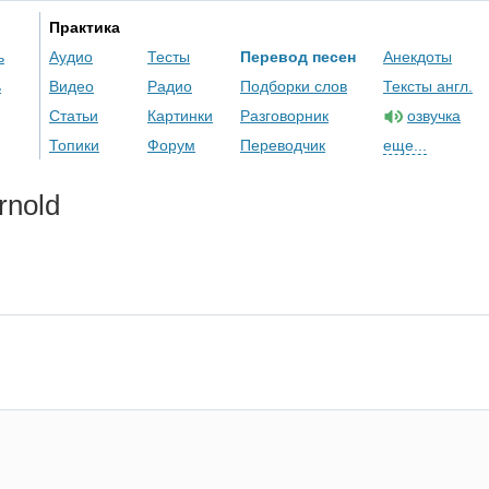
Практика
ь
Аудио
Тесты
Перевод песен
Анекдоты
ь
Видео
Радио
Подборки слов
Тексты англ.
Статьи
Картинки
Разговорник
озвучка
Топики
Форум
Переводчик
еще...
rnold