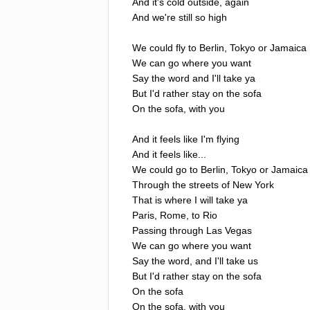
And
it's
cold
outside
,
again
And
we're
still
so
high
We
could
fly
to
Berlin
,
Tokyo
or
Jamaica
We
can
go
where
you
want
Say
the
word
and
I'll
take
ya
But
I'd
rather
stay
on
the
sofa
On
the
sofa
,
with
you
And
it
feels
like
I'm
flying
And
it
feels
like
...
We
could
go
to
Berlin
,
Tokyo
or
Jamaica
Through
the
streets
of
New
York
That
is
where
I
will
take
ya
Paris
,
Rome
,
to
Rio
Passing
through
Las
Vegas
We
can
go
where
you
want
Say
the
word
,
and
I'll
take
us
But
I'd
rather
stay
on
the
sofa
On
the
sofa
On
the
sofa
,
with
you