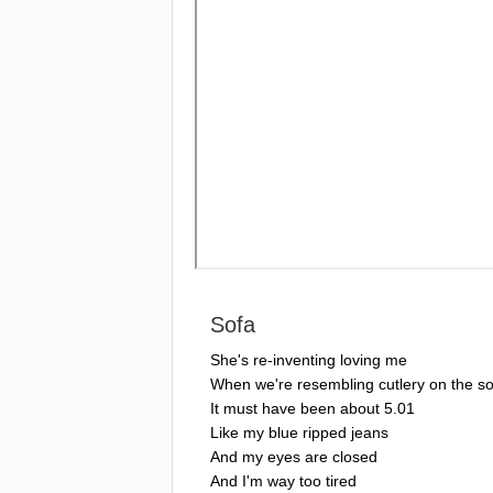
Sofa
She's
re-inventing
loving
me
When
we're
resembling
cutlery
on
the
so
It
must
have
been
about
5.01
Like
my
blue
ripped
jeans
And
my
eyes
are
closed
And
I'm
way
too
tired