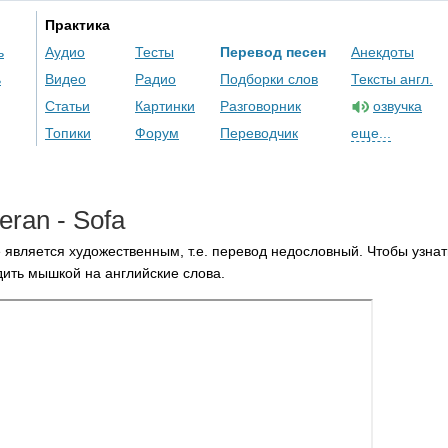
Практика
ь
Аудио
Тесты
Перевод песен
Анекдоты
ь
Видео
Радио
Подборки слов
Тексты англ.
Статьи
Картинки
Разговорник
озвучка
Топики
Форум
Переводчик
еще...
eran
-
Sofa
 является художественным, т.е. перевод недословный. Чтобы узнат
ить мышкой на английские слова.