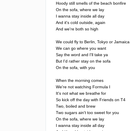
Hoody
still
smells
of
the
beach
bonfire
On
the
sofa
,
where
we
lay
I
wanna
stay
inside
all
day
And
it's
cold
outside
,
again
And
we're
both
so
high
We
could
fly
to
Berlin
,
Tokyo
or
Jamaica
We
can
go
where
you
want
Say
the
word
and
I'll
take
ya
But
I'd
rather
stay
on
the
sofa
On
the
sofa
,
with
you
When
the
morning
comes
We're
not
watching
Formula
I
It's
not
what
we
breathe
for
So
kick
off
the
day
with
Friends
on
T
4
Two
,
boiled
and
brew
Two
sugars
ain't
too
sweet
for
you
On
the
sofa
,
where
we
lay
I
wanna
stay
inside
all
day