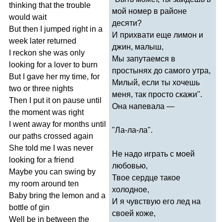
thinking
that
the
trouble
мой номер в районе
would
wait
десяти?
But
then
I
jumped
right
in
a
И прихвати еще лимон и
week
later
returned
джин, малыш,
I
reckon
she
was
only
Мы запутаемся в
looking
for
a
lover
to
burn
простынях до самого утра,
But
I
gave
her
my
time
,
for
Милый, если ты хочешь
two
or
three
nights
меня, так просто скажи".
Then
I
put
it
on
pause
until
Она напевала —
the
moment
was
right
I
went
away
for
months
until
"Ла-ла-ла".
our
paths
crossed
again
She
told
me
I
was
never
Не надо играть с моей
looking
for
a
friend
любовью,
Maybe
you
can
swing
by
Твое сердце такое
my
room
around
ten
холодное,
Baby
bring
the
lemon
and
a
И я чувствую его лед на
bottle
of
gin
своей коже,
Well
be
in
between
the