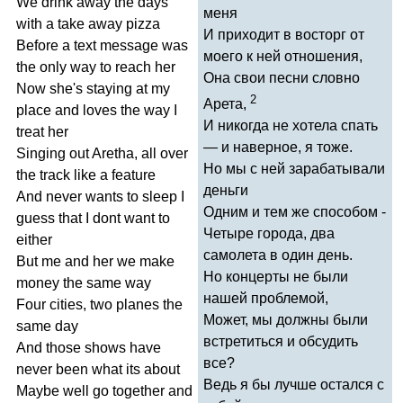
We
drink
away
the
days
меня
with
a
take
away
pizza
И приходит в восторг от
Before
a
text
message
was
моего к ней отношения,
the
only
way
to
reach
her
Она свои песни словно
Now
she's
staying
at
my
2
Арета,
place
and
loves
the
way
I
И никогда не хотела спать
treat
her
— и наверное, я тоже.
Singing
out
Aretha
,
all
over
Но мы с ней зарабатывали
the
track
like
a
feature
деньги
And
never
wants
to
sleep
I
Одним и тем же способом -
guess
that
I
dont
want
to
Четыре города, два
either
самолета в один день.
But
me
and
her
we
make
Но концерты не были
money
the
same
way
нашей проблемой,
Four
cities
,
two
planes
the
Может, мы должны были
same
day
встретиться и обсудить
And
those
shows
have
все?
never
been
what
its
about
Ведь я бы лучше остался с
Maybe
well
go
together
and