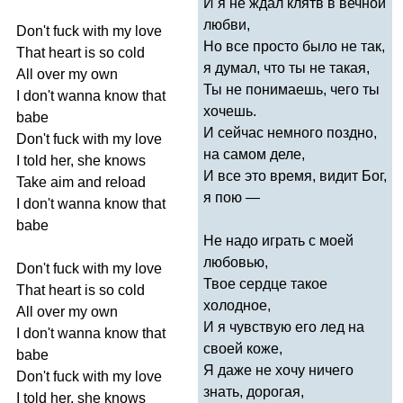
И я не ждал клятв в вечной
любви,
Don't
fuck
with
my
love
Но все просто было не так,
That
heart
is
so
cold
я думал, что ты не такая,
All
over
my
own
Ты не понимаешь, чего ты
I
don't
wanna
know
that
хочешь.
babe
И сейчас немного поздно,
Don't
fuck
with
my
love
на самом деле,
I
told
her
,
she
knows
И все это время, видит Бог,
Take
aim
and
reload
я пою —
I
don't
wanna
know
that
babe
Не надо играть с моей
любовью,
Don't
fuck
with
my
love
Твое сердце такое
That
heart
is
so
cold
холодное,
All
over
my
own
И я чувствую его лед на
I
don't
wanna
know
that
своей коже,
babe
Я даже не хочу ничего
Don't
fuck
with
my
love
знать, дорогая,
I
told
her
,
she
knows