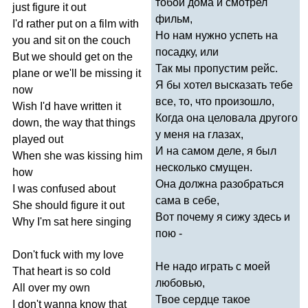
тобой дома и смотрел
just
figure
it
out
фильм,
I'd
rather
put
on
a
film
with
Но нам нужно успеть на
you
and
sit
on
the
couch
посадку, или
But
we
should
get
on
the
Так мы пропустим рейс.
plane
or
we'll
be
missing
it
Я бы хотел высказать тебе
now
все, то, что произошло,
Wish
I'd
have
written
it
Когда она целовала другого
down
,
the
way
that
things
у меня на глазах,
played
out
И на самом деле, я был
When
she
was
kissing
him
несколько смущен.
how
Она должна разобраться
I
was
confused
about
сама в себе,
She
should
figure
it
out
Вот почему я сижу здесь и
Why
I'm
sat
here
singing
пою -
Don't
fuck
with
my
love
Не надо играть с моей
That
heart
is
so
cold
любовью,
All
over
my
own
Твое сердце такое
I
don't
wanna
know
that