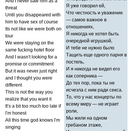
And
I
never
saw
him
as
a
Я уже говорил ей,
threat
Что честность и уважение
Until
you
disappeared
with
— самое важное в
him
to
have
sex
of
course
отношениях,
Its
not
like
we
were
both
on
Я никогда не хотел быть
tour
очередной игрушкой,
We
were
staying
on
the
И тебе не нужно было
same
fucking
hotel
floor
T
ащить еще одного парня в
And
I
wasn't
looking
for
a
постель,
promise
or
commitment
И я никогда не видел его
But
it
was
never
just
right
как соперника —
and
I
thought
you
were
До тех пор, пока ты не
different
исчезла с ним ради секса.
This
is
not
the
way
you
То, что у нас концерты по
realize
that
you
want
it
всему миру — не играет
It's
a
bit
too
much
too
late
if
роли,
I'm
honest
Мы жили на одном
All
this
time
god
knows
I'm
гребаном этаже,
singing