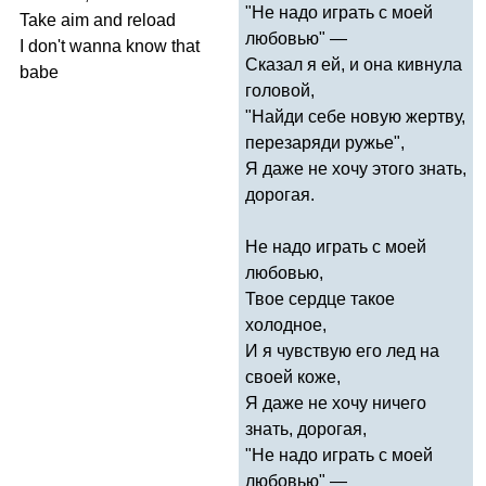
"Не надо играть с моей
Take
aim
and
reload
любовью" —
I
don't
wanna
know
that
Сказал я ей, и она кивнула
babe
головой,
"Найди себе новую жертву,
перезаряди ружье",
Я даже не хочу этого знать,
дорогая.
Не надо играть с моей
любовью,
Твое сердце такое
холодное,
И я чувствую его лед на
своей коже,
Я даже не хочу ничего
знать, дорогая,
"Не надо играть с моей
любовью" —