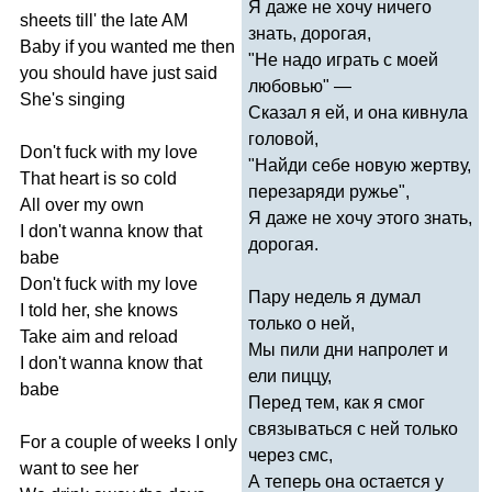
Я даже не хочу ничего
sheets
till'
the
late
AM
знать, дорогая,
Baby
if
you
wanted
me
then
"Не надо играть с моей
you
should
have
just
said
любовью" —
She's
singing
Сказал я ей, и она кивнула
головой,
Don't
fuck
with
my
love
"Найди себе новую жертву,
That
heart
is
so
cold
перезаряди ружье",
All
over
my
own
Я даже не хочу этого знать,
I
don't
wanna
know
that
дорогая.
babe
Don't
fuck
with
my
love
Пару недель я думал
I
told
her
,
she
knows
только о ней,
Take
aim
and
reload
Мы пили дни напролет и
I
don't
wanna
know
that
ели пиццу,
babe
Перед тем, как я смог
связываться с ней только
For
a
couple
of
weeks
I
only
через смс,
want
to
see
her
А теперь она остается у