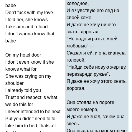
холодное,
babe
И я чувствую его лед на
Don't
fuck
with
my
love
своей коже,
I
told
her
,
she
knows
Я даже не хочу ничего
Take
aim
and
reload
знать, дорогая,
I
don't
wanna
know
that
"Не надо играть с моей
babe
любовью" —
Сказал я ей, и она кивнула
On
my
hotel
door
головой,
I
don't
even
know
if
she
"Найди себе новую жертву,
knows
what
for
перезаряди ружье",
She
was
crying
on
my
Я даже не хочу этого знать,
shoulder
дорогая.
I
already
told
you
Trust
and
respect
is
what
Она стояла на пороге
we
do
this
for
моего номера,
I
never
intended
to
be
next
Я даже не знал, зачем она
But
you
didn't
need
to
to
здесь.
take
him
to
bed
,
thats
all
Она рыдала на моем плече.