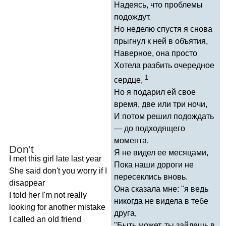
Надеясь, что проблемы
подождут.
Но неделю спустя я снова
прыгнул к ней в объятия,
Наверное, она просто
Хотела разбить очередное
1
сердце,
Но я подарил ей свое
время, две или три ночи,
И потом решил подождать
— до подходящего
момента.
Don't
Я не видел ее месяцами,
I
met
this
girl
late
last
year
Пока наши дороги не
She
said
don't
you
worry
if
I
пересеклись вновь.
disappear
Она сказала мне: "я ведь
I
told
her
I'm
not
really
никогда не видела в тебе
looking
for
another
mistake
друга,
I
called
an
old
friend
"Быть может, ты зайдешь в