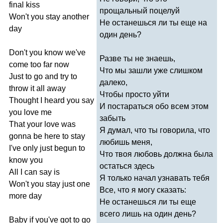
final
kiss
прощальный поцелуй
Won't
you
stay
another
Не останешься ли ты еще на
day
один день?
Don't
you
know
we've
Разве ты не знаешь,
come
too
far
now
Что мы зашли уже слишком
Just
to
go
and
try
to
далеко,
throw
it
all
away
Чтобы просто уйти
Thought
I
heard
you
say
И постараться обо всем этом
you
love
me
забыть
That
your
love
was
Я думал, что ты говорила, что
gonna
be
here
to
stay
любишь меня,
I've
only
just
begun
to
Что твоя любовь должна была
know
you
остаться здесь
All
I
can
say
is
Я только начал узнавать тебя
Won't
you
stay
just
one
Все, что я могу сказать:
more
day
Не останешься ли ты еще
всего лишь на один день?
Baby
if
you've
got
to
go