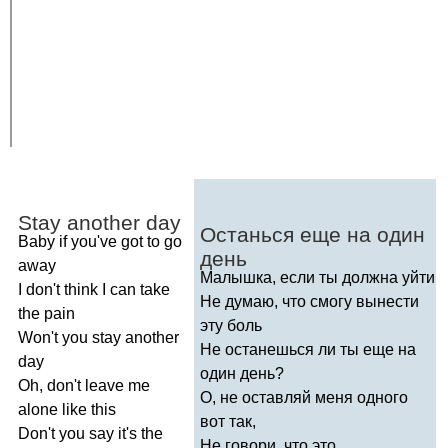
Stay
another
day
Останься еще на один
Baby
if
you've
got
to
go
день
away
Малышка, если ты должна уйти
I
don't
think
I
can
take
Не думаю, что смогу вынести
the
pain
эту боль
Won't
you
stay
another
Не останешься ли ты еще на
day
один день?
Oh
,
don't
leave
me
О, не оставляй меня одного
alone
like
this
вот так,
Don't
you
say
it's
the
Не говори, что это