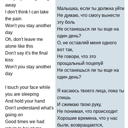
away
Малышка, если ты должна уйти
I
don't
think
I
can
take
Не думаю, что смогу вынести
the
pain
эту боль
Won't
you
stay
another
Не останешься ли ты еще на
day
один день?
Oh
,
don't
leave
me
О, не оставляй меня одного
alone
like
this
вот так,
Don't
say
it's
the
final
Не говори, что это
kiss
прощальный поцелуй
Won't
you
stay
another
Не останешься ли ты еще на
day
один день?
I
touch
your
face
while
Я касаюсь твоего лица, пока ты
you
are
sleeping
спишь
And
hold
your
hand
И сжимаю твою руку,
Don't
understand
what's
Не понимая, что происходит
going
on
Хорошие времена, что у нас
Good
times
we
had
были, возвращаются,