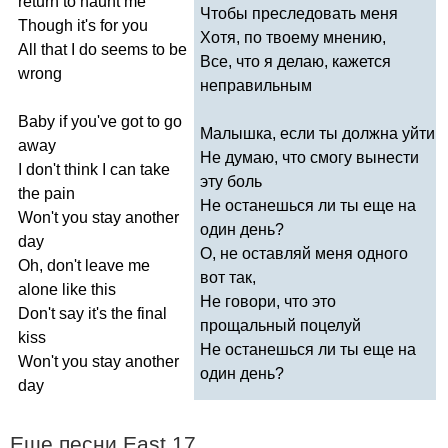
return
to
haunt
me
Чтобы преследовать меня
Though
it's
for
you
Хотя, по твоему мнению,
All
that
I
do
seems
to
be
Все, что я делаю, кажется
wrong
неправильным
Baby
if
you've
got
to
go
Малышка, если ты должна уйти
away
Не думаю, что смогу вынести
I
don't
think
I
can
take
эту боль
the
pain
Не останешься ли ты еще на
Won't
you
stay
another
один день?
day
О, не оставляй меня одного
Oh
,
don't
leave
me
вот так,
alone
like
this
Не говори, что это
Don't
say
it's
the
final
прощальный поцелуй
kiss
Не останешься ли ты еще на
Won't
you
stay
another
один день?
day
Еще песни
East
17