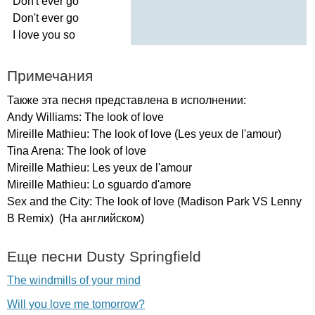
Don't
ever
go
Don't
ever
go
I
love
you
so
Примечания
Также эта песня представлена в исполнении:
Andy
Williams
:
The
look
of
love
Mireille
Mathieu
:
The
look
of
love
(
Les
yeux
de
l'amour
)
Tina
Arena
:
The
look
of
love
Mireille
Mathieu
:
Les
yeux
de
l'amour
Mireille
Mathieu
:
Lo
sguardo
d'amore
Sex
and
the
City
:
The
look
of
love
(
Madison
Park
VS
Lenny
B
Remix
) (На английском)
Еще песни
Dusty
Springfield
The windmills of your mind
Will you love me tomorrow?