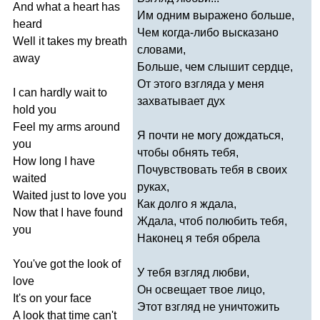
And
what
a
heart
has
Им одним выражено больше,
heard
Чем когда-либо высказано
Well
it
takes
my
breath
словами,
away
Больше, чем слышит сердце,
От этого взгляда у меня
I
can
hardly
wait
to
захватывает дух
hold
you
Feel
my
arms
around
Я почти не могу дождаться,
you
чтобы обнять тебя,
How
long
I
have
Почувствовать тебя в своих
waited
руках,
Waited
just
to
love
you
Как долго я ждала,
Now
that
I
have
found
Ждала, чтоб полюбить тебя,
you
Наконец я тебя обрела
You've
got
the
look
of
У тебя взгляд любви,
love
Он освещает твое лицо,
It's
on
your
face
Этот взгляд не уничтожить
A
look
that
time
can't