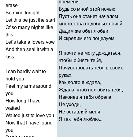
времени.
erase
Будь со мной этой ночью,
Be
mine
tonight
Пусть она станет началом
Let
this
be
just
the
start
множества подобных ночей.
Of
so
many
nights
like
Дадим же обет любви
this
И скрепим его поцелуем
Let
’
s
take
a
lovers
vow
And
then
seal
it
with
a
Я почти не могу дождаться,
kiss
чтобы обнять тебя,
Почувствовать тебя в своих
I
can
hardly
wait
to
руках,
hold
you
Как долго я ждала,
Feel
my
arms
around
Ждала, чтоб полюбить тебя,
you
Наконец я тебя обрела,
How
long
I
have
Не уходи,
waited
Не оставляй меня,
Waited
just
to
love
you
Я так тебя люблю...
Now
that
I
have
found
you