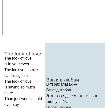
The
look
of
love
The
look
of
love
Is
in
your
eyes
The
look
your
smile
can't
disguise
Взгляд любви
The
look
of
love
...
В твоих глазах —
Is
saying
so
much
Взгляд любви,
more
Этот взгляд не может скрыть
Than
just
words
could
твоя улыбка.
ever
say
Взгляд любви...