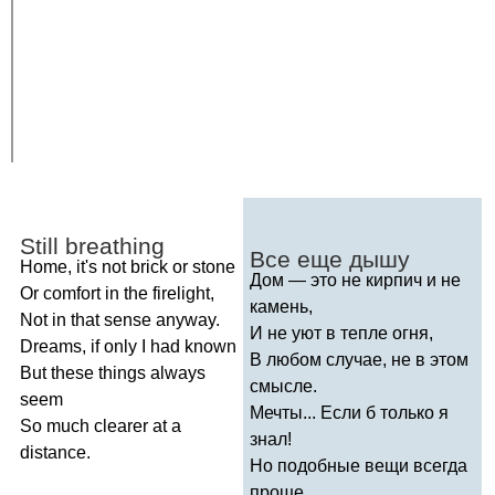
Still
breathing
Все еще дышу
Home
,
it's
not
brick
or
stone
Дом — это не кирпич и не
Or
comfort
in
the
firelight
,
камень,
Not
in
that
sense
anyway
.
И не уют в тепле огня,
Dreams
,
if
only
I
had
known
В любом случае, не в этом
But
these
things
always
смысле.
seem
Мечты... Если б только я
So
much
clearer
at
a
знал!
distance
.
Но подобные вещи всегда
проще