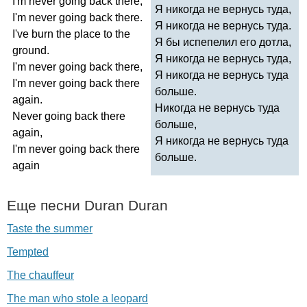
I'm
never
going
back
there
,
Я никогда не вернусь туда,
I'm
never
going
back
there
.
Я никогда не вернусь туда.
I've
burn
the
place
to
the
Я бы испепелил его дотла,
ground
.
Я никогда не вернусь туда,
I'm
never
going
back
there
,
Я никогда не вернусь туда
I'm
never
going
back
there
больше.
again
.
Никогда не вернусь туда
Never
going
back
there
больше,
again
,
Я никогда не вернусь туда
I'm
never
going
back
there
больше.
again
Еще песни
Duran
Duran
Taste the summer
Tempted
The chauffeur
The man who stole a leopard