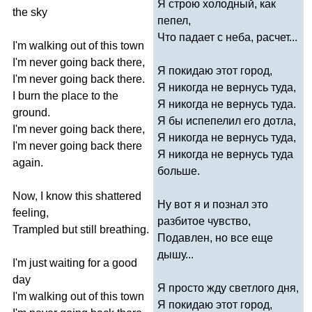
Я строю холодный, как
the
sky
пепел,
Что падает с неба, расчет...
I'm
walking
out
of
this
town
I'm
never
going
back
there
,
Я покидаю этот город,
I'm
never
going
back
there
.
Я никогда не вернусь туда,
I
burn
the
place
to
the
Я никогда не вернусь туда.
ground
.
Я бы испепелил его дотла,
I'm
never
going
back
there
,
Я никогда не вернусь туда,
I'm
never
going
back
there
Я никогда не вернусь туда
again
.
больше.
Now
,
I
know
this
shattered
Ну вот я и познал это
feeling
,
разбитое чувство,
Trampled
but
still
breathing
.
Подавлен, но все еще
дышу...
I'm
just
waiting
for
a
good
day
Я просто жду светлого дня,
I'm
walking
out
of
this
town
Я покидаю этот город,