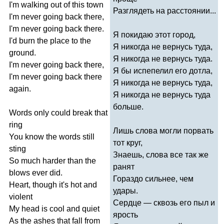
I'm
walking
out
of
this
town
Разглядеть на расстоянии...
I'm
never
going
back
there
,
I'm
never
going
back
there
.
Я покидаю этот город,
I'd
burn
the
place
to
the
Я никогда не вернусь туда,
ground
.
Я никогда не вернусь туда.
I'm
never
going
back
there
,
Я бы испепелил его дотла,
I'm
never
going
back
there
Я никогда не вернусь туда,
again
.
Я никогда не вернусь туда
больше.
Words
only
could
break
that
ring
Лишь слова могли порвать
You
know
the
words
still
тот круг,
sting
Знаешь, слова все так же
So
much
harder
than
the
ранят
blows
ever
did
.
Гораздо сильнее, чем
Heart
,
though
it's
hot
and
удары.
violent
Сердце — сквозь его пыл и
My
head
is
cool
and
quiet
ярость
As
the
ashes
that
fall
from