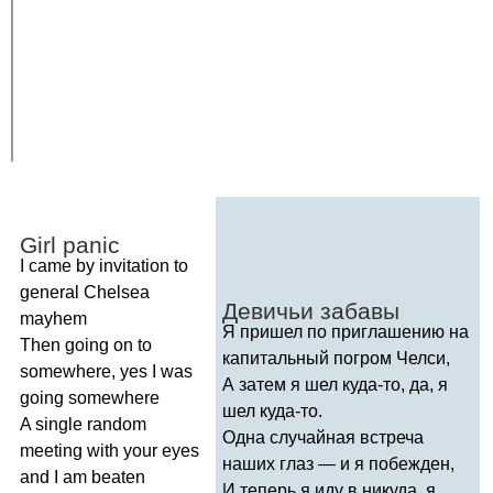
Girl
panic
I
came
by
invitation
to
general
Chelsea
Девичьи забавы
mayhem
Я пришел по приглашению на
Then
going
on
to
капитальный погром Челси,
somewhere
,
yes
I
was
А затем я шел куда-то, да, я
going
somewhere
шел куда-то.
A
single
random
Одна случайная встреча
meeting
with
your
eyes
наших глаз — и я побежден,
and
I
am
beaten
И теперь я иду в никуда, я