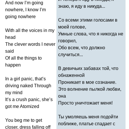
And
now
I
’
m
going
знаю, я иду в никуда...
nowhere
,
I
know
I
’
m
going
nowhere
Со всеми этими голосами в
моей голове,
With
all
the
voices
in
my
Умные слова, что я никогда не
head
говорил,
The
clever
words
I
never
Обо всем, что должно
said
случиться...
Of
all
the
things
to
happen
В девичьих забавах той, что
обнаженной
In
a
girl
panic
,
that
’
s
Проникает в мое сознание.
driving
naked
Through
Это волнение пылкой любви,
my
mind
она
It
’
s
a
crush
panic
,
she
’
s
Просто уничтожает меня!
got
me
Atomized
Ты умоляешь меня подойти
You
beg
me
to
get
поближе, платье спадает с
closer
,
dress
falling
off