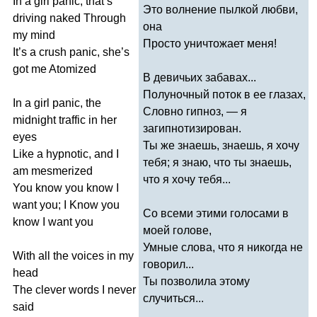
In
a
girl
panic
,
that
’
s
Это волнение пылкой любви,
driving
naked
Through
она
my
mind
Просто уничтожает меня!
It
’
s
a
crush
panic
,
she
’
s
got
me
Atomized
В девичьих забавах...
Полуночный поток в ее глазах,
In
a
girl
panic
,
the
Словно гипноз, — я
midnight
traffic
in
her
загипнотизирован.
eyes
Ты же знаешь, знаешь, я хочу
Like
a
hypnotic
,
and
I
тебя; я знаю, что ты знаешь,
am
mesmerized
что я хочу тебя...
You
know
you
know
I
want
you
;
I
Know
you
Со всеми этими голосами в
know
I
want
you
моей голове,
Умные слова, что я никогда не
With
all
the
voices
in
my
говорил...
head
Ты позволила этому
The
clever
words
I
never
случиться...
said