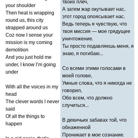
твоих плеч,
your
shoulder
А затем жар окутывает нас,
Then
heat
is
wrapping
этот город опоясывает нас.
round
us
,
this
city
Ведь теперь я чувствую, что
strapped
around
us
твоя миссия — мое грядущее
Coz
now
I
sense
your
уничтожение.
mission
is
my
coming
Ты просто подавляешь меня, я
demolition
знаю, я погибаю...
And
you
just
hold
me
under
,
I
know
I
’
m
going
Со всеми этими голосами в
under
моей голове,
Умные слова, что я никогда не
With
all
the
voices
in
my
говорил,
head
Обо всем, что должно
The
clever
words
I
never
случиться...
said
Of
all
the
things
to
В девичьих забавах той, что
happen
обнаженной
Проникает в мое сознание.