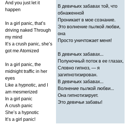
And
you
just
let
it
В девичьих забавах той, что
happen
обнаженной
Проникает в мое сознание.
In
a
girl
panic
,
that
’
s
Это волнение пылкой любви,
driving
naked
Through
она
my
mind
Просто уничтожает меня!
It
’
s
a
crush
panic
,
she
’
s
got
me
Atomized
В девичьих забавах...
Полуночный поток в ее глазах,
In
a
girl
panic
,
the
Словно гипноз, — я
midnight
traffic
in
her
загипнотизирован.
eyes
В девичьих забавах...
Like
a
hypnotic
,
and
I
Волнение пылкой любви...
am
mesmerized
Она гипнотизирует.
In
a
girl
panic
Это девичьи забавы!
A
crush
panic
She
’
s
a
hypnotic
It
’
s
a
girl
panic
!