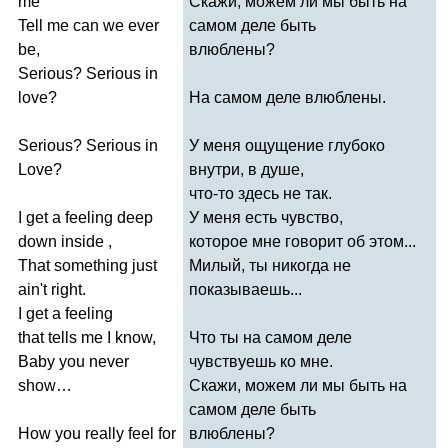
me
Скажи, можем ли мы быть на
Tell
me
can
we
ever
самом деле быть
be
,
влюблены?
Serious
?
Serious
in
love
?
На самом деле влюблены.
Serious
?
Serious
in
У меня ощущение глубоко
Love
?
внутри, в душе,
что-то здесь не так.
I
get
a
feeling
deep
У меня есть чувство,
down
inside
,
которое мне говорит об этом...
That
something
just
Милый, ты никогда не
ain't
right
.
показываешь...
I
get
a
feeling
that
tells
me
I
know
,
Что ты на самом деле
Baby
you
never
чувствуешь ко мне.
show
…
Скажи, можем ли мы быть на
самом деле быть
How
you
really
feel
for
влюблены?