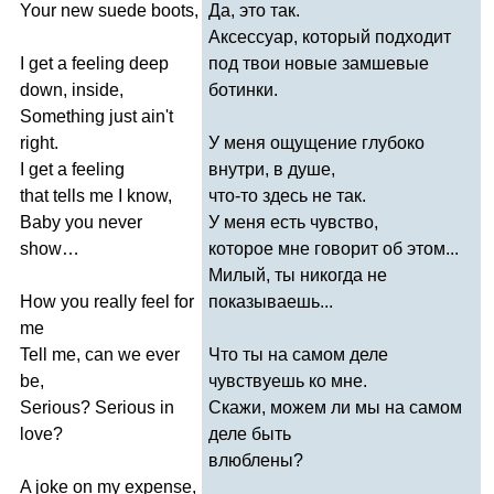
Your
new
suede
boots
,
Да, это так.
Аксессуар, который подходит
I
get
a
feeling
deep
под твои новые замшевые
down
,
inside
,
ботинки.
Something
just
ain't
right
.
У меня ощущение глубоко
I
get
a
feeling
внутри, в душе,
that
tells
me
I
know
,
что-то здесь не так.
Baby
you
never
У меня есть чувство,
show
…
которое мне говорит об этом...
Милый, ты никогда не
How
you
really
feel
for
показываешь...
me
Tell
me
,
can
we
ever
Что ты на самом деле
be
,
чувствуешь ко мне.
Serious
?
Serious
in
Скажи, можем ли мы на самом
love
?
деле быть
влюблены?
A
joke
on
my
expense
,