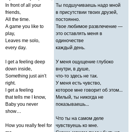
In
front
of
all
your
Ты подшучиваешь надо мной
friends
,
в присутствии твоих друзей,
All
the
time
.
постоянно.
A
game
you
like
to
Твое любимое развлечение —
play
,
это оставлять меня в
Leaves
me
solo
,
одиночестве
every
day
.
каждый день.
I
get
a
feeling
deep
У меня ощущение глубоко
down
inside
,
внутри, в душе,
Something
just
ain't
что-то здесь не так.
right
.
У меня есть чувство,
I
get
a
feeling
которое мне говорит об этом...
that
tells
me
I
know
,
Милый, ты никогда не
Baby
you
never
показываешь...
show
…
Что ты на самом деле
How
you
really
feel
for
чувствуешь ко мне.