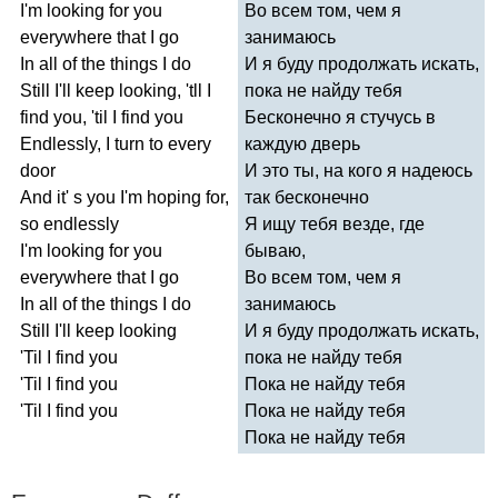
I'm
looking
for
you
Во всем том, чем я
everywhere
that
I
go
занимаюсь
In
all
of
the
things
I
do
И я буду продолжать искать,
Still
I'll
keep
looking
, '
tll
I
пока не найду тебя
find
you
, '
til
I
find
you
Бесконечно я стучусь в
Endlessly
,
I
turn
to
every
каждую дверь
door
И это ты, на кого я надеюсь
And
it'
s
you
I'm
hoping
for
,
так бесконечно
so
endlessly
Я ищу тебя везде, где
I'm
looking
for
you
бываю,
everywhere
that
I
go
Во всем том, чем я
In
all
of
the
things
I
do
занимаюсь
Still
I'll
keep
looking
И я буду продолжать искать,
'
Til
I
find
you
пока не найду тебя
'
Til
I
find
you
Пока не найду тебя
'
Til
I
find
you
Пока не найду тебя
Пока не найду тебя