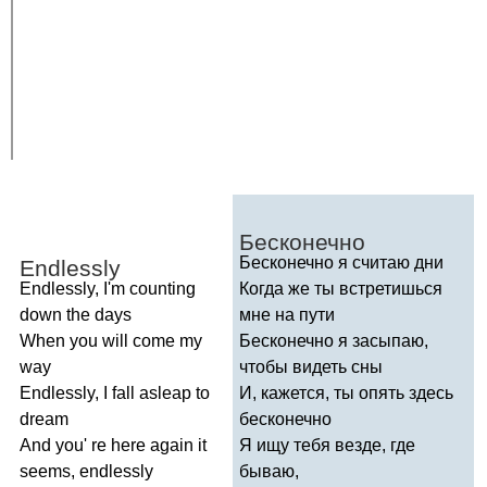
Бесконечно
Бесконечно я считаю дни
Endlessly
Endlessly
,
I'm
counting
Когда же ты встретишься
down
the
days
мне на пути
When
you
will
come
my
Бесконечно я засыпаю,
way
чтобы видеть сны
Endlessly
,
I
fall
asleap
to
И, кажется, ты опять здесь
dream
бесконечно
And
you'
re
here
again
it
Я ищу тебя везде, где
seems
,
endlessly
бываю,