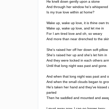
He
knelt
down
gently
upon
a
stone
And
through
her
window
he's
whispered
Is
my
true
love
within
at
home
?
Wake
up
,
wake
up
love
,
it
is
thine
own
tr
Wake
up
,
wake
up
love
,
and
let
me
in
For
I
am
tired
love
and
oh
,
so
weary
And
more
than
near
drenched
to
the
ski
She's
raised
her
off
her
down
soft
pillow
She's
raised
her
up
and
she's
let
him
in
And
they
were
locked
in
each
others
ar
Until
that
long
night
was
past
and
gone
.
And
when
that
long
night
was
past
and
o
And
when
the
small
clouds
began
to
gro
He's
taken
her
hand
and
they've
kissed
parted
Then
he
saddled
and
mounted
and
awa
I
must
away
now
,
I
can
no
longer
tarry