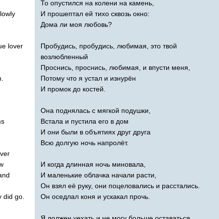
То опустился на колени на камень,
lowly
И прошептал ей тихо сквозь окно:
Дома ли моя любовь?
ue
lover
Пробудись, пробудись, любимая, это твой
возлюбленный
Проснись, проснись, любимая, и впусти меня,
n
.
Потому что я устал и изнурён
И промок до костей.
Она поднялась с мягкой подушки,
ms
Встала и пустила его в дом
И они были в объятиях друг друга
Всю долгую ночь напролёт.
ver
w
И когда длинная ночь миновала,
and
И маленькие облачка начали расти,
Он взял её руку, они поцеловались и расстались.
y
did
go
.
Он оседлал коня и ускакал прочь.
Я должен уехать и не могу больше оставаться,