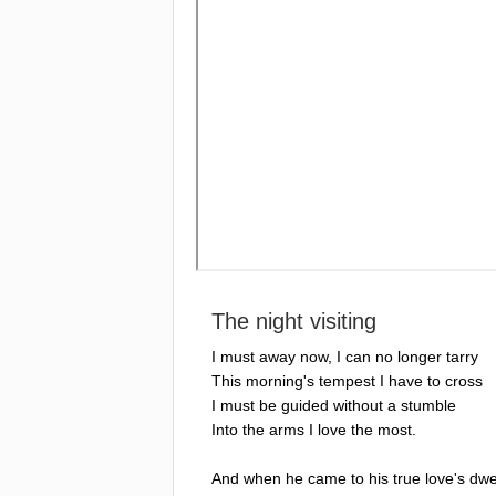
The
night
visiting
I
must
away
now
,
I
can
no
longer
tarry
This
morning's
tempest
I
have
to
cross
I
must
be
guided
without
a
stumble
Into
the
arms
I
love
the
most
.
And
when
he
came
to
his
true
love's
dwe