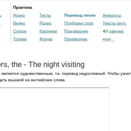
Практика
ь
Аудио
Тесты
Перевод песен
Анекдоты
ь
Видео
Радио
Подборки слов
Тексты англ.
Статьи
Картинки
Разговорник
озвучка
Топики
Форум
Переводчик
еще...
ers
,
the
-
The
night
visiting
 является художественным, т.е. перевод недословный. Чтобы узнат
ить мышкой на английские слова.