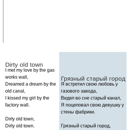
Dirty
old
town
I
met
my
love
by
the
gas
works
wall
,
Грязный старый город
Dreamed
a
dream
by
the
Я встретил свою любовь у
old
canal
,
газового завода,
I
kissed
my
girl
by
the
Видел во сне старый канал,
factory
wall
.
Я поцеловал свою девушку у
стены фабрики.
Dirty
old
town
,
Dirty
old
town
.
Грязный старый город,