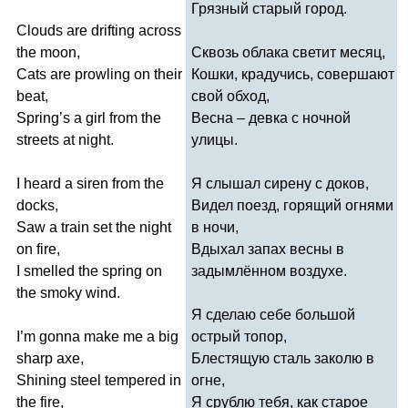
Грязный старый город.
Clouds
are
drifting
across
the
moon
,
Сквозь облака светит месяц,
Cats
are
prowling
on
their
Кошки, крадучись, совершают
beat
,
свой обход,
Spring
’
s
a
girl
from
the
Весна – девка с ночной
streets
at
night
.
улицы.
I
heard
a
siren
from
the
Я слышал сирену с доков,
docks
,
Видел поезд, горящий огнями
Saw
a
train
set
the
night
в ночи,
on
fire
,
Вдыхал запах весны в
I
smelled
the
spring
on
задымлённом воздухе.
the
smoky
wind
.
Я сделаю себе большой
I
’
m
gonna
make
me
a
big
острый топор,
sharp
axe
,
Блестящую сталь заколю в
Shining
steel
tempered
in
огне,
the
fire
,
Я срублю тебя, как старое