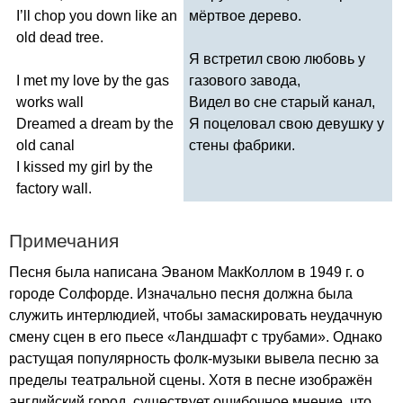
I
’
ll
chop
you
down
like
an
мёртвое дерево.
old
dead
tree
.
Я встретил свою любовь у
I
met
my
love
by
the
gas
газового завода,
works
wall
Видел во сне старый канал,
Dreamed
a
dream
by
the
Я поцеловал свою девушку у
old
canal
стены фабрики.
I
kissed
my
girl
by
the
factory
wall
.
Примечания
Песня была написана Эваном МакКоллом в 1949 г. о
городе Солфорде. Изначально песня должна была
служить интерлюдией, чтобы замаскировать неудачную
смену сцен в его пьесе «Ландшафт с трубами». Однако
растущая популярность фолк-музыки вывела песню за
пределы театральной сцены. Хотя в песне изображён
английский город, существует ошибочное мнение, что