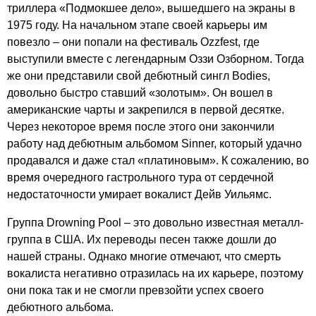
триллера «Подмокшее дело», вышедшего на экраны в
1975 году. На начальном этапе своей карьеры им
повезло – они попали на фестиваль
Ozzfest
, где
выступили вместе с легендарным Оззи Озборном. Тогда
же они представили свой дебютный сингл
Bodies
,
довольно быстро ставший «золотым». Он вошел в
американские чарты и закрепился в первой десятке.
Через некоторое время после этого они закончили
работу над дебютным альбомом
Sinner
, который удачно
продавался и даже стал «платиновым». К сожалению, во
время очередного гастрольного тура от сердечной
недостаточности умирает вокалист Дейв Уильямс.
Группа
Drowning
Pool
– это довольно известная металл-
группа в США. Их переводы песен также дошли до
нашей страны. Однако многие отмечают, что смерть
вокалиста негативно отразилась на их карьере, поэтому
они пока так и не смогли превзойти успех своего
дебютного альбома.