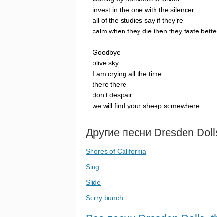
invest
in
the
one
with
the
silencer
all
of
the
studies
say
if
they
’
re
calm
when
they
die
then
they
taste
bette
Goodbye
olive
sky
I
am
crying
all
the
time
there
there
don
’
t
despair
we
will
find
your
sheep
somewhere
…
Другие песни
Dresden
Doll
Shores of California
Sing
Slide
Sorry bunch