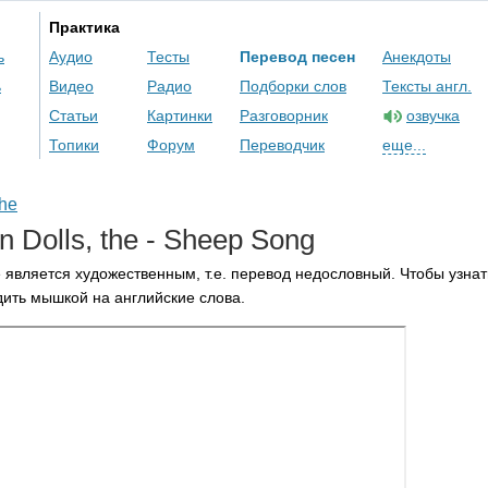
Практика
ь
Аудио
Тесты
Перевод песен
Анекдоты
ь
Видео
Радио
Подборки слов
Тексты англ.
Статьи
Картинки
Разговорник
озвучка
Топики
Форум
Переводчик
еще...
the
n
Dolls
,
the
-
Sheep
Song
 является художественным, т.е. перевод недословный. Чтобы узнат
ить мышкой на английские слова.