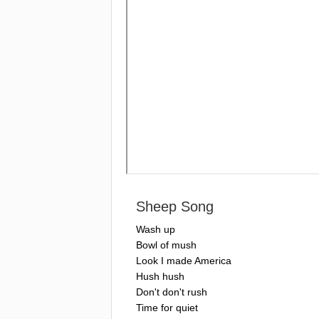
Sheep
Song
Wash
up
Bowl
of
mush
Look
I
made
America
Hush
hush
Don't
don't
rush
Time
for
quiet