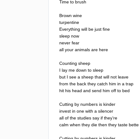
Time
to
brush
Brown
wine
turpentine
Everything
will
be
just
fine
sleep
now
never
fear
all
your
animals
are
here
Counting
sheep
I
lay
me
down
to
sleep
but
I
see
a
sheep
that
will
not
leave
from
the
back
they
catch
him
in
a
trap
hit
his
head
and
send
him
off
to
bed
Cutting
by
numbers
is
kinder
invest
in
one
with
a
silencer
all
of
the
studies
say
if
they
’
re
calm
when
they
die
then
they
taste
bette
Cutting
by
numbers
is
kinder