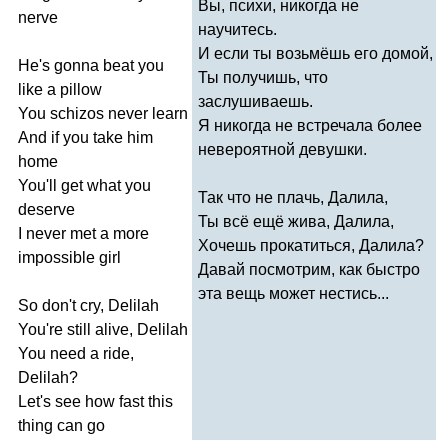
Вы, психи, никогда не
nerve
научитесь.
И если ты возьмёшь его домой,
He's
gonna
beat
you
Ты получишь, что
like
a
pillow
заслушиваешь.
You
schizos
never
learn
Я никогда не встречала более
And
if
you
take
him
невероятной девушки.
home
You'll
get
what
you
Так что не плачь, Далила,
deserve
Ты всё ещё жива, Далила,
I
never
met
a
more
Хочешь прокатиться, Далила?
impossible
girl
Давай посмотрим, как быстро
эта вещь может нестись...
So
don't
cry
,
Delilah
You're
still
alive
,
Delilah
You
need
a
ride
,
Delilah
?
Let's
see
how
fast
this
thing
can
go