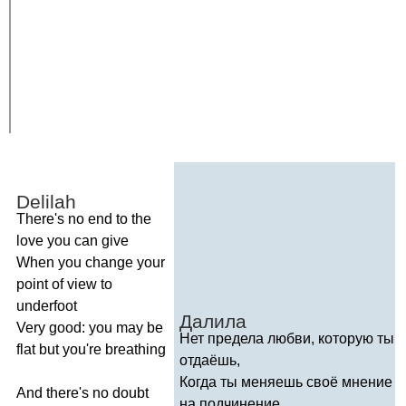
Delilah
There's
no
end
to
the
love
you
can
give
When
you
change
your
point
of
view
to
underfoot
Далила
Very
good
:
you
may
be
Нет предела любви, которую ты
flat
but
you're
breathing
отдаёшь,
Когда ты меняешь своё мнение
And
there's
no
doubt
на подчинение.