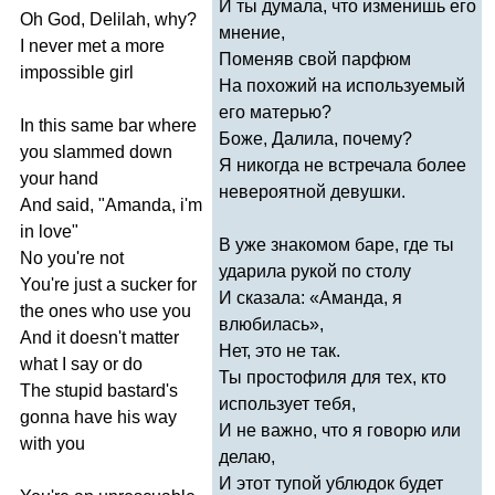
И ты думала, что изменишь его
Oh
God
,
Delilah
,
why
?
мнение,
I
never
met
a
more
Поменяв свой парфюм
impossible
girl
На похожий на используемый
его матерью?
In
this
same
bar
where
Боже, Далила, почему?
you
slammed
down
Я никогда не встречала более
your
hand
невероятной девушки.
And
said
, "
Amanda
,
i'm
in
love
"
В уже знакомом баре, где ты
No
you're
not
ударила рукой по столу
You're
just
a
sucker
for
И сказала: «Аманда, я
the
ones
who
use
you
влюбилась»,
And
it
doesn't
matter
Нет, это не так.
what
I
say
or
do
Ты простофиля для тех, кто
The
stupid
bastard's
использует тебя,
gonna
have
his
way
И не важно, что я говорю или
with
you
делаю,
И этот тупой ублюдок будет