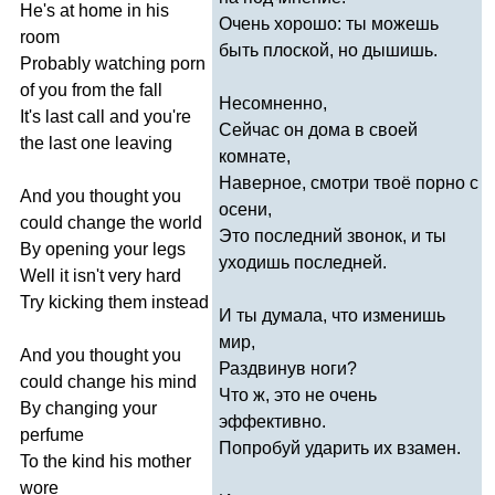
He's
at
home
in
his
Очень хорошо: ты можешь
room
быть плоской, но дышишь.
Probably
watching
porn
of
you
from
the
fall
Несомненно,
It's
last
call
and
you're
Сейчас он дома в своей
the
last
one
leaving
комнате,
Наверное, смотри твоё порно с
And
you
thought
you
осени,
could
change
the
world
Это последний звонок, и ты
By
opening
your
legs
уходишь последней.
Well
it
isn't
very
hard
Try
kicking
them
instead
И ты думала, что изменишь
мир,
And
you
thought
you
Раздвинув ноги?
could
change
his
mind
Что ж, это не очень
By
changing
your
эффективно.
perfume
Попробуй ударить их взамен.
To
the
kind
his
mother
wore