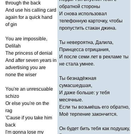
through
the
back
обратной стороны
And
use
his
calling
card
И снова использовал
again
for
a
quick
hand
телефонную карточку, чтобы
of
gin
пропустить стакан джина.
You
are
impossible
,
Ты невероятна, Далила,
Delilah
Принцесса отрицания,
The
princess
of
denial
И после семи лет в рекламе ты
And
after
seven
years
in
не стала умнее.
advertising
you
are
none
the
wiser
Ты безнадёжная
сумасшедшая,
You're
an
unrescuable
И даже больше: у тебя
schizo
месячные.
Or
else
you're
on
the
Если ты возьмёшь его обратно,
rag
Моё терпение закончится.
'
Cause
if
you
take
him
back
Он будет бить тебя как подушку,
I'm
gonna
lose
my