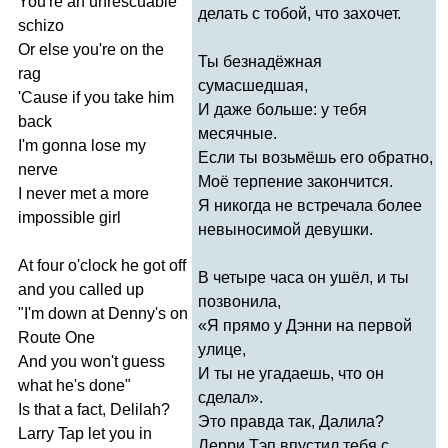
You're
an
unrescuable
делать с тобой, что захочет.
schizo
Or
else
you're
on
the
Ты безнадёжная
rag
сумасшедшая,
'
Cause
if
you
take
him
И даже больше: у тебя
back
месячные.
I'm
gonna
lose
my
Если ты возьмёшь его обратно,
nerve
Моё терпение закончится.
I
never
met
a
more
Я никогда не встречала более
impossible
girl
невыносимой девушки.
At
four
o'clock
he
got
off
В четыре часа он ушёл, и ты
and
you
called
up
позвонила,
"
I'm
down
at
Denny's
on
«Я прямо у Дэнни на первой
Route
One
улице,
And
you
won't
guess
И ты не угадаешь, что он
what
he's
done
"
сделал».
Is
that
a
fact
,
Delilah
?
Это правда так, Далила?
Larry
Tap
let
you
in
Лерри Тэп впустил тебя с