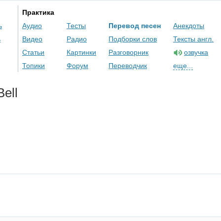
Практика
ь
Аудио
Тесты
Перевод песен
Анекдоты
ь
Видео
Радио
Подборки слов
Тексты англ.
Статьи
Картинки
Разговорник
озвучка
Топики
Форум
Переводчик
еще...
Bell