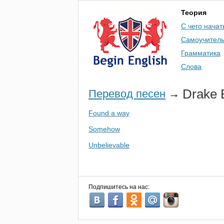
Теория
С чего начат
Самоучител
Грамматика
Слова
Drake
Перевод песен
→
Found a way
Somehow
Unbelievable
Подпишитесь на нас: