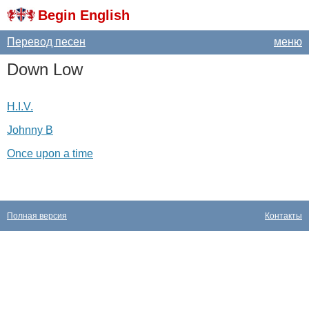
Begin English
Перевод песен
меню
Down
Low
H.I.V.
Johnny B
Once upon a time
Полная версия
Контакты