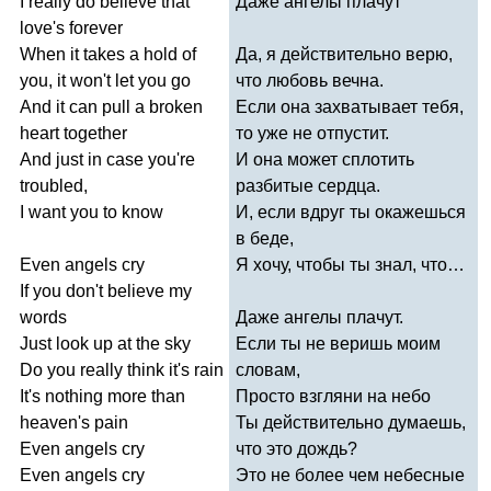
I
really
do
believe
that
Даже ангелы плачут
love's
forever
When
it
takes
a
hold
of
Да, я действительно верю,
you
,
it
won't
let
you
go
что любовь вечна.
And
it
can
pull
a
broken
Если она захватывает тебя,
heart
together
то уже не отпустит.
And
just
in
case
you're
И она может сплотить
troubled
,
разбитые сердца.
I
want
you
to
know
И, если вдруг ты окажешься
в беде,
Even
angels
cry
Я хочу, чтобы ты знал, что…
If
you
don't
believe
my
words
Даже ангелы плачут.
Just
look
up
at
the
sky
Если ты не веришь моим
Do
you
really
think
it's
rain
словам,
It's
nothing
more
than
Просто взгляни на небо
heaven's
pain
Ты действительно думаешь,
Even
angels
cry
что это дождь?
Even
angels
cry
Это не более чем небесные