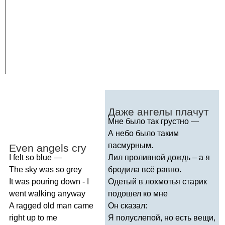
Даже ангелы плачут
Мне было так грустно —
А небо было таким
пасмурным.
Even
angels
cry
I
felt
so
blue
—
Лил проливной дождь – а я
The
sky
was
so
grey
бродила всё равно.
It
was
pouring
down
-
I
Одетый в лохмотья старик
went
walking
anyway
подошел ко мне
A
ragged
old
man
came
Он сказал:
right
up
to
me
Я полуслепой, но есть вещи,