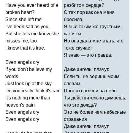
Have
you
ever
heard
of
a
разбитом сердце?
broken
heart
?
С тех пор как она меня
Since
she
left
me
бросила,
I've
been
sad
as
you
,
Я был таким же грустным,
But
she
lets
me
know
she
как и ты,
misses
me
,
too
Но она дала мне знать, что
I
know
that
it's
true
.
тоже скучает,
Я знаю — это правда.
Even
angels
cry
If
you
don't
believe
my
Даже ангелы плачут.
words
Если ты не веришь моим
Just
look
up
at
the
sky
словам,
Do
you
really
think
it's
rain
Просто взгляни на небо
It's
nothing
more
than
Ты действительно думаешь,
heaven's
pain
что это дождь?
Even
angels
cry
Это не более чем небесные
Even
angels
cry
страдания
Даже ангелы плачут