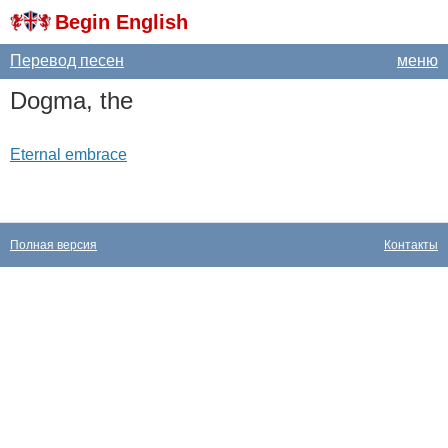
Begin English
Перевод песен
меню
Dogma
,
the
Eternal embrace
Полная версия
Контакты