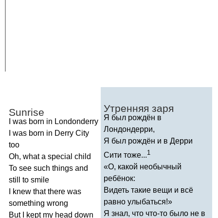
Утренняя заря
Sunrise
Я был рождён в
I
was
born
in
Londonderry
Лондондерри,
I
was
born
in
Derry
City
Я был рождён и в Дерри
too
1
Сити тоже...
Oh
,
what
a
special
child
«О, какой необычный
To
see
such
things
and
ребёнок:
still
to
smile
Видеть такие вещи и всё
I
knew
that
there
was
равно улыбаться!»
something
wrong
Я знал, что что-то было не в
But
I
kept
my
head
down