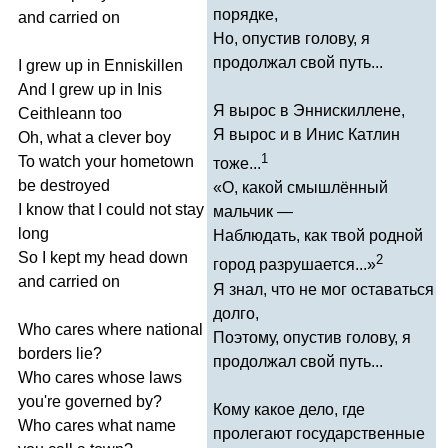
порядке,
and
carried
on
Но, опустив голову, я
продолжал свой путь...
I
grew
up
in
Enniskillen
And
I
grew
up
in
Inis
Я вырос в Эннискиллене,
Ceithleann
too
Я вырос и в Инис Катлин
Oh
,
what
a
clever
boy
1
To
watch
your
hometown
тоже...
be
destroyed
«О, какой смышлённый
I
know
that
I
could
not
stay
мальчик —
long
Наблюдать, как твой родной
So
I
kept
my
head
down
2
город разрушается...»
and
carried
on
Я знал, что не мог оставаться
долго,
Who
cares
where
national
Поэтому, опустив голову, я
borders
lie
?
продолжал свой путь...
Who
cares
whose
laws
you're
governed
by
?
Кому какое дело, где
Who
cares
what
name
пролегают государственные