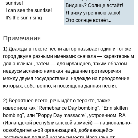
sunrise
!
Видишь? Солнце встаёт!
I
can
see
the
sunrise
!
Я вижу утреннюю зарю!
It's
the
sun
rising
Это солнце встаёт...
Примечания
1) Дважды в тексте песни автор называет один и тот же
город двумя разными именами: сначала — характерным
для англичан, затем — для ирландцев, таким образом
недвусмысленно намекая на давние противоречия
между двумя государствами, надежде на преодоление
которых, собственно, и посвящена данная песня.
2) Вероятнее всего, речь идёт о теракте, также
известном как "
Remebrance
Day
bombing
", "
Enniskillen
bombing
", или "
Poppy
Day
massacre
", устроенном
IRA
(Ирландской республиканской армией) — национально-
освободительной организацией, добивающейся
достижения полной независимости Ирландии от