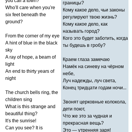
you
call
a
town
?
границы?
Who'll
care
when
you're
Кому какое дело, чьи законы
six
feet
beneath
the
регулируют твою жизнь?
ground
?
Кому какое дело, как
называть город?
From
the
corner
of
my
eye
Кого это будет заботить, когда
A
hint
of
blue
in
the
black
ты будешь в гробу?
sky
A
ray
of
hope
,
a
beam
of
Краем глаза замечаю
light
Намёк на синеву на чёрном
An
end
to
thirty
years
of
небе,
night
Луч надежды, луч света,
Конец тридцати годам ночи...
The
church
bells
ring
,
the
children
sing
Звонят церковные колокола,
What
is
this
strange
and
дети поют,
beautiful
thing
?
Что же это за чудная и
It's
the
sunrise
!
прекрасная вещь?
Can
you
see
?
It
is
Это — утренняя заря!