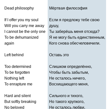
Dead
philosophy
Мёртвая философия
If
I
offer
you
my
soul
Если я предложу тебе свою
Will
you
carry
me
away
душу,
I
cannot
be
the
only
one
Ты заберёшь меня отсюда?
To
be
dehumanized
Я не могу быть единственным,
again
Кого снова обесчеловечили.
Left
behind
Оставь это
Too
determined
Слишком определённо,
To
be
forgotten
Чтобы быть забытым,
Nothing
left
Не осталось ничего,
To
enrapture
me
Восхищающего меня,
Hard
and
silent
Сильного и тихого,
But
softly
breaking
Но такого хрупкого,
No
beloved
Не осталось любви,