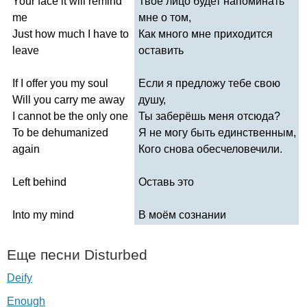
Your
face
it
will
remind
Твоё лицо будет напоминать
me
мне о том,
Just
how
much
I
have
to
Как много мне приходится
leave
оставить
If
I
offer
you
my
soul
Если я предложу тебе свою
Will
you
carry
me
away
душу,
I
cannot
be
the
only
one
Ты заберёшь меня отсюда?
To
be
dehumanized
Я не могу быть единственным,
again
Кого снова обесчеловечили.
Left
behind
Оставь это
Into
my
mind
В моём сознании
Еще песни
Disturbed
Deify
Enough