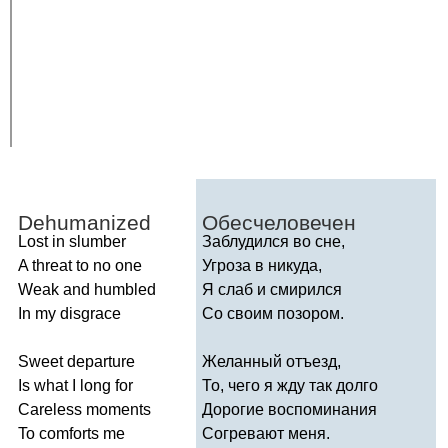
Dehumanized
Обесчеловечен
Lost
in
slumber
Заблудился во сне,
A
threat
to
no
one
Угроза в никуда,
Weak
and
humbled
Я слаб и смирился
In
my
disgrace
Со своим позором.
Sweet
departure
Желанный отъезд,
Is
what
I
long
for
То, чего я жду так долго
Careless
moments
Дорогие воспоминания
To
comforts
me
Согревают меня.