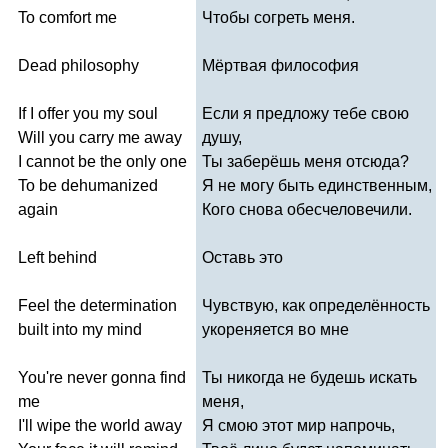
To
comfort
me
Чтобы согреть меня.
Dead
philosophy
Мёртвая философия
If
I
offer
you
my
soul
Если я предложу тебе свою
Will
you
carry
me
away
душу,
I
cannot
be
the
only
one
Ты заберёшь меня отсюда?
To
be
dehumanized
Я не могу быть единственным,
again
Кого снова обесчеловечили.
Left
behind
Оставь это
Feel
the
determination
Чувствую, как определённость
built
into
my
mind
укореняется во мне
You're
never
gonna
find
Ты никогда не будешь искать
me
меня,
I'll
wipe
the
world
away
Я смою этот мир напрочь,