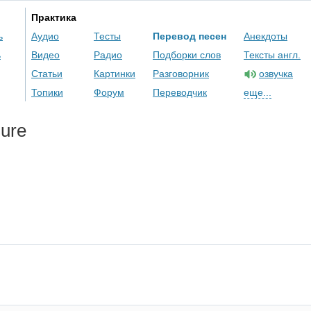
Практика
ь
Аудио
Тесты
Перевод песен
Анекдоты
ь
Видео
Радио
Подборки слов
Тексты англ.
Статьи
Картинки
Разговорник
озвучка
Топики
Форум
Переводчик
еще...
sure