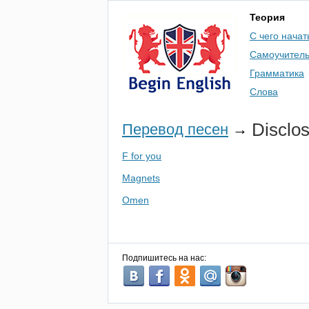
Теория
С чего начат
Самоучител
Грамматика
Слова
Disclo
Перевод песен
→
F for you
Magnets
Omen
Подпишитесь на нас: