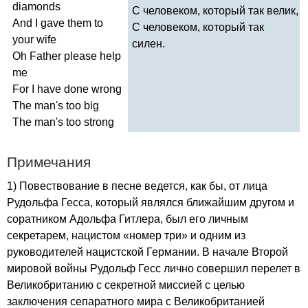
diamonds
С человеком, который так велик,
And
I
gave
them
to
С человеком, который так
your
wife
силен.
Oh
Father
please
help
me
For
I
have
done
wrong
The
man's
too
big
The
man's
too
strong
Примечания
1) Повествование в песне ведется, как бы, от лица
Рудольфа Гесса, который являлся ближайшим другом и
соратником Адольфа Гитлера, был его личным
секретарем, нацистом «номер три» и одним из
руководителей нацистской Германии. В начале Второй
мировой войны Рудольф Гесс лично совершил перелет в
Великобританию с секретной миссией с целью
заключения сепаратного мира с Великобританией