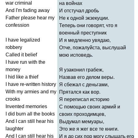
war
criminal
на войнах
And
I'm
fading
away
И отстучал дробь
Father
please
hear
my
Не к одной экзекуции.
confession
Теперь они говорят, что я
военный преступник
I
have
legalized
И я медленно увядаю,
robbery
Отче, пожалуйста, выслушай
Called
it
belief
мою исповедь.
I
have
run
with
the
money
Я узаконил грабеж,
I
hid
like
a
thief
Назвав его делом веры.
I
have
re-written
history
Я сбежал с деньгами,
With
my
armies
and
my
Прятался как вор.
crooks
Я переписал историю
Invented
memories
С помощью своих армий и
I
did
burn
all
the
books
своих проходимцев,
And
I
can
still
hear
his
Выдумал мемуары,
laughter
Это же я жег все те книги.
And
I
can
still
hear
his
И я до сих пор могу слышать его