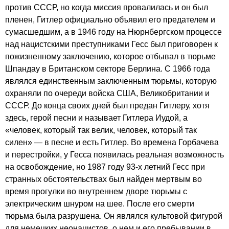
против СССР, но когда миссия провалилась и он был
пленен, Гитлер официально объявил его предателем и
сумасшедшим, а в 1946 году на Нюрнбергском процессе
над нацистскими преступниками Гесс был приговорен к
пожизненному заключению, которое отбывал в тюрьме
Шпандау в Британском секторе Берлина. С 1966 года
являлся единственным заключенным тюрьмы, которую
охраняли по очереди войска США, Великобритании и
СССР. До конца своих дней был предан Гитлеру, хотя
здесь, герой песни и называет Гитлера Иудой, а
«человек, который так велик, человек, который так
силен» — в песне и есть Гитлер. Во времена Горбачева
и перестройки, у Гесса появилась реальная возможность
на освобождение, но 1987 году 93-х летний Гесс при
странных обстоятельствах был найден мертвым во
время прогулки во внутреннем дворе тюрьмы с
электрическим шнуром на шее. После его смерти
тюрьма была разрушена. Он являлся культовой фигурой
для немецких неонацистов, о нем и его пребывании в