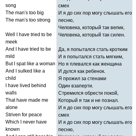
song
смех
The
man's
too
big
И я до сих пор могу слышать его
The
man's
too
strong
песню,
Человека, который так велик,
Well
I
have
tried
to
be
Человека, который так силен.
meek
And
I
have
tried
to
be
Да, я попытался стать кротким
mild
И я попытался стать мягким,
But
I
spat
like
a
woman
Но я плевался как женщина
And
I
sulked
like
a
И дулся как ребенок.
child
Я прожил за стенами
I
have
lived
behind
Один взаперти.
walls
Стремился обрести покой,
That
have
made
me
Который я так и не познал.
alone
И я до сих пор могу слышать его
Striven
for
peace
смех
Which
I
never
have
И я до сих пор могу слышать его
known
песню,