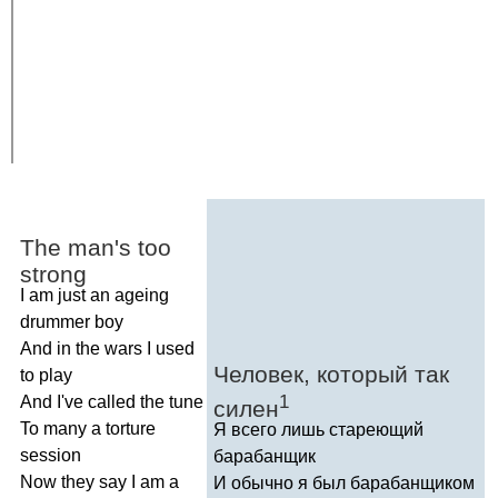
The
man's
too
strong
I
am
just
an
ageing
drummer
boy
And
in
the
wars
I
used
Человек, который так
to
play
1
And
I've
called
the
tune
силен
To
many
a
torture
Я всего лишь стареющий
session
барабанщик
Now
they
say
I
am
a
И обычно я был барабанщиком