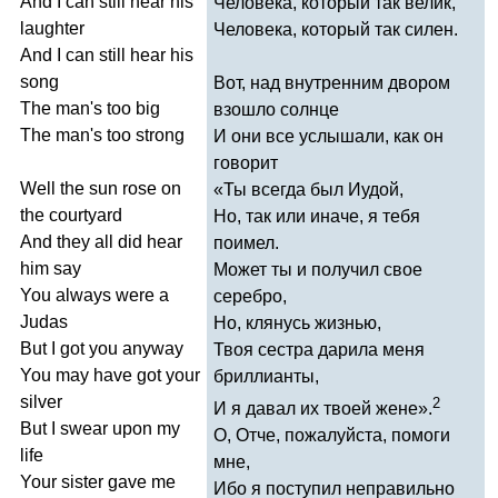
And
I
can
still
hear
his
Человека, который так велик,
laughter
Человека, который так силен.
And
I
can
still
hear
his
song
Вот, над внутренним двором
The
man's
too
big
взошло солнце
The
man's
too
strong
И они все услышали, как он
говорит
Well
the
sun
rose
on
«Ты всегда был Иудой,
the
courtyard
Но, так или иначе, я тебя
And
they
all
did
hear
поимел.
him
say
Может ты и получил свое
You
always
were
a
серебро,
Judas
Но, клянусь жизнью,
But
I
got
you
anyway
Твоя сестра дарила меня
You
may
have
got
your
бриллианты,
silver
2
И я давал их твоей жене».
But
I
swear
upon
my
О, Отче, пожалуйста, помоги
life
мне,
Your
sister
gave
me
Ибо я поступил неправильно