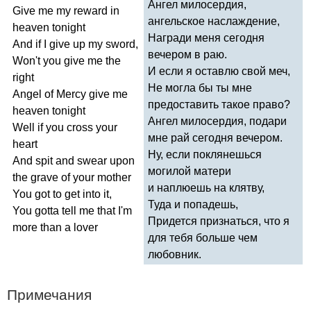
Ангел милосердия,
Give
me
my
reward
in
ангельское наслаждение,
heaven
tonight
Награди меня сегодня
And
if
I
give
up
my
sword
,
вечером в раю.
Won't
you
give
me
the
И если я оставлю свой меч,
right
Не могла бы ты мне
Angel
of
Mercy
give
me
предоставить такое право?
heaven
tonight
Ангел милосердия, подари
Well
if
you
cross
your
мне рай сегодня вечером.
heart
Ну, если поклянешься
And
spit
and
swear
upon
могилой матери
the
grave
of
your
mother
и наплюешь на клятву,
You
got
to
get
into
it
,
Туда и попадешь,
You
gotta
tell
me
that
I'm
Придется признаться, что я
more
than
a
lover
для тебя больше чем
любовник.
Примечания