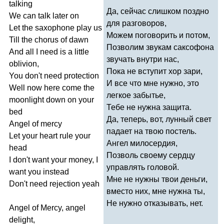
talking
Да, сейчас слишком поздно
We
can
talk
later
on
для разговоров,
Let
the
saxophone
play
us
Можем поговорить и потом,
Till
the
chorus
of
dawn
Позволим звукам саксофона
And
all
I
need
is
a
little
звучать внутри нас,
oblivion
,
Пока не вступит хор зари,
You
don't
need
protection
И все что мне нужно, это
Well
now
here
come
the
легкое забытье,
moonlight
down
on
your
Тебе не нужна защита.
bed
Да, теперь, вот, лунный свет
Angel
of
mercy
падает на твою постель.
Let
your
heart
rule
your
Ангел милосердия,
head
Позволь своему сердцу
I
don't
want
your
money
,
I
управлять головой.
want
you
instead
Мне не нужны твои деньги,
Don't
need
rejection
yeah
вместо них, мне нужна ты,
Не нужно отказывать, нет.
Angel
of
Mercy
,
angel
delight
,