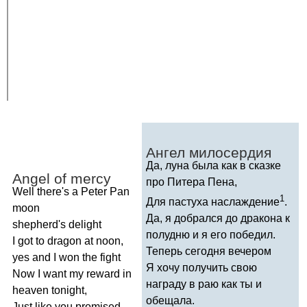
Ангел милосердия
Да, луна была как в сказке
Angel
of
mercy
про Питера Пена,
Well
there's
a
Peter
Pan
1
Для пастуха наслаждение
.
moon
Да, я добрался до дракона к
shepherd's
delight
полудню и я его победил.
I
got
to
dragon
at
noon
,
Теперь сегодня вечером
yes
and
I
won
the
fight
Я хочу получить свою
Now
I
want
my
reward
in
награду в раю как ты и
heaven
tonight
,
обещала.
Just
like
you
promised