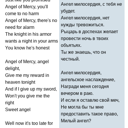
Ангел милосердия, с тебя не
Angel
of
Mercy
,
you'll
убудет.
come
to
no
harm
Ангел милосердия, нет
Angel
of
Mercy
,
there's
no
нужды тревожиться.
need
for
alarm
Рыцарь в доспехах желает
The
knight
in
his
armor
провести ночь в твоих
wants
a
night
in
your
arms
объятьях.
You
know
he's
honest
Ты же знаешь, что он
честный.
Angel
of
Mercy
,
angel
delight
,
Ангел милосердия,
Give
me
my
reward
in
ангельское наслаждение,
heaven
tonight
Награди меня сегодня
And
if
I
give
up
my
sword
,
вечером в раю.
Won't
you
give
me
the
И если я оставлю свой меч,
right
Не могла бы ты мне
Sweet
angel
предоставить такое право,
Милый ангел?
Well
now
it's
too
late
for