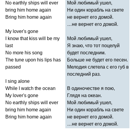
No
earthly
ships
will
ever
Мой любимый ушел,
bring
him
home
again
Ни один корабль на свете
Bring
him
home
again
не вернет его домой.
…не вернет его домой.
My
lover's
gone
I
know
that
kiss
will
be
my
Мой любимый ушел,
last
Я знаю, что тот поцелуй
No
more
his
song
будет последним.
The
tune
upon
his
lips
has
Больше не будет его песен.
passed
Мелодия слетела с его губ в
последний раз.
I
sing
alone
While
I
watch
the
ocean
В одиночестве я пою,
My
lover's
gone
Глядя на океан.
No
earthly
ships
will
ever
Мой любимый ушел,
bring
him
home
again
Ни один корабль на свете
Bring
him
home
again
не вернет его домой.
…не вернет его домой.