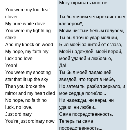
Могу скрывать многое...
You
were
my
four
leaf
clover
Ты был моим четырехлистным
My
pure
white
dove
клевером*,
You
were
my
lightning
Моим чистым белым голубем,
strike
Ты был точно удар молнии,
And
my
knock
on
wood
Был моей защитой от сглаза,
My
hope
,
my
faith
my
Моей надеждой, моей верой,
luck
and
love
моей удачей и любовью,
Yeah
!
Да!
You
were
my
shooting
Ты был моей падающей
star
that
lit
up
the
sky
звездой, что горит в небе,
Then
you
broke
the
Но затем ты разбил зеркало, и
mirror
and
my
heart
died
мое сердце погибло...
No
hope
,
no
faith
no
Ни надежды, ни веры, ни
luck
,
no
love
.
удачи, ни любви...
Just
ordinary
Сама посредственность,
You're
just
ordinary
now
Теперь ты сама
посредственность...