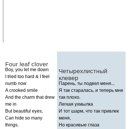
Four
leaf
clover
Boy
,
you
let
me
down
Четырехлистный
I
tried
too
hard
&
I
feel
клевер
numb
now
Парень, ты подвел меня...
A
crooked
smile
Я так старалась, и теперь мне
And
the
charm
that
drew
так плохо.
me
in
Легкая ухмылка
But
beautiful
eyes
,
И тот шарм, что так привлек
Can
hide
so
many
меня,
things
.
Но красивые глаза