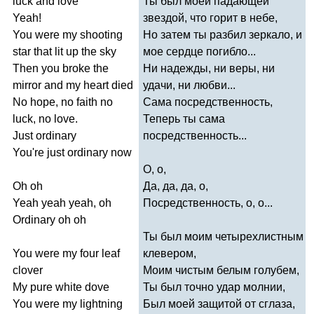
luck
and
love
Ты был моей падающей
Yeah
!
звездой, что горит в небе,
You
were
my
shooting
Но затем ты разбил зеркало, и
star
that
lit
up
the
sky
мое сердце погибло...
Then
you
broke
the
Ни надежды, ни веры, ни
mirror
and
my
heart
died
удачи, ни любви...
No
hope
,
no
faith
no
Сама посредственность,
luck
,
no
love
.
Теперь ты сама
Just
ordinary
посредственность...
You're
just
ordinary
now
О, о,
Oh
oh
Да, да, да, о,
Yeah
yeah
yeah
,
oh
Посредственность, о, о...
Ordinary
oh
oh
Ты был моим четырехлистным
You
were
my
four
leaf
клевером,
clover
Моим чистым белым голубем,
My
pure
white
dove
Ты был точно удар молнии,
You
were
my
lightning
Был моей защитой от сглаза,