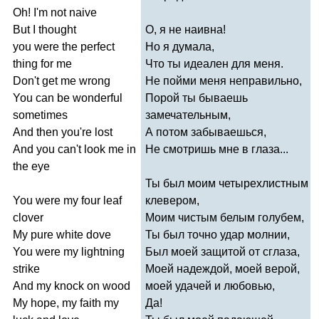
Oh
!
I'm
not
naive
But
I
thought
О, я не наивна!
you
were
the
perfect
Но я думала,
thing
for
me
Что ты идеален для меня.
Don't
get
me
wrong
Не пойми меня неправильно,
You
can
be
wonderful
Порой ты бываешь
sometimes
замечательным,
And
then
you're
lost
А потом забываешься,
And
you
can't
look
me
in
Не смотришь мне в глаза...
the
eye
Ты был моим четырехлистным
You
were
my
four
leaf
клевером,
clover
Моим чистым белым голубем,
My
pure
white
dove
Ты был точно удар молнии,
You
were
my
lightning
Был моей защитой от сглаза,
strike
Моей надеждой, моей верой,
And
my
knock
on
wood
моей удачей и любовью,
My
hope
,
my
faith
my
Да!