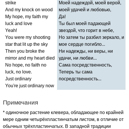
strike
Моей надеждой, моей верой,
And
my
knock
on
wood
моей удачей и любовью,
My
hope
,
my
faith
my
Да!
luck
and
love
Ты был моей падающей
Yeah
!
звездой, что горит в небе,
You
were
my
shooting
Но затем ты разбил зеркало, и
star
that
lit
up
the
sky
мое сердце погибло...
Then
you
broke
the
Ни надежды, ни веры, ни
mirror
and
my
heart
died
удачи, ни любви...
No
hope
,
no
faith
no
Сама посредственность,
luck
,
no
love
.
Теперь ты сама
Just
ordinary
посредственность...
You're
just
ordinary
now
Примечания
* одиночное растение клевера, обладающее по крайней
мере одним четырёхпластинчатым листом, в отличие от
обычных трёхпластинчатых. В западной традиции