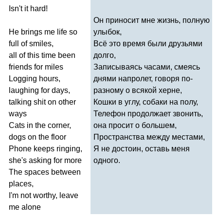
Isn't
it
hard
!
Он приносит мне жизнь, полную
He
brings
me
life
so
улыбок,
full
of
smiles
,
Всё это время были друзьями
all
of
this
time
been
долго,
friends
for
miles
Записываясь часами, смеясь
Logging
hours
,
днями напролет, говоря по-
laughing
for
days
,
разному о всякой херне,
talking
shit
on
other
Кошки в углу, собаки на полу,
ways
Телефон продолжает звонить,
Cats
in
the
corner
,
она просит о большем,
dogs
on
the
floor
Пространства между местами,
Phone
keeps
ringing
,
Я не достоин, оставь меня
she's
asking
for
more
одного.
The
spaces
between
places
,
I'm
not
worthy
,
leave
me
alone