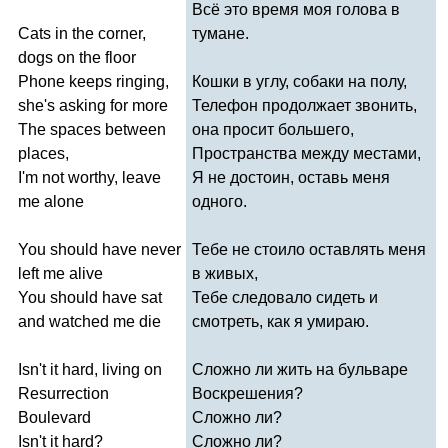
Всё это время моя голова в
Cats
in
the
corner
,
тумане.
dogs
on
the
floor
Phone
keeps
ringing
,
Кошки в углу, собаки на полу,
she's
asking
for
more
Телефон продолжает звонить,
The
spaces
between
она просит большего,
places
,
Пространства между местами,
I'm
not
worthy
,
leave
Я не достоин, оставь меня
me
alone
одного.
You
should
have
never
Тебе не стоило оставлять меня
left
me
alive
в живых,
You
should
have
sat
Тебе следовало сидеть и
and
watched
me
die
смотреть, как я умираю.
Isn't
it
hard
,
living
on
Сложно ли жить на бульваре
Resurrection
Воскрешения?
Boulevard
Сложно ли?
Isn't
it
hard
?
Сложно ли?