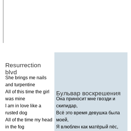
Resurrection
blvd
She
brings
me
nails
and
turpentine
All
of
this
time
the
girl
Бульвар воскрешения
was
mine
Она приносит мне гвозди и
I
am
in
love
like
a
скипидар,
rusted
dog
Всё это время девушка была
All
of
the
time
my
head
моей,
in
the
fog
Я влюблен как матёрый пёс,