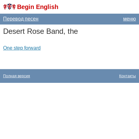
Begin English
Перевод песен
меню
Desert
Rose
Band
,
the
One step forward
Полная версия
Контакты