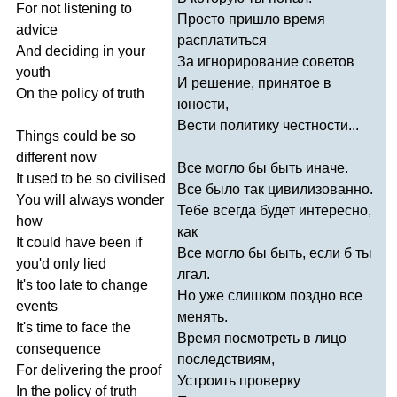
For
not
listening
to
Просто пришло время
advice
расплатиться
And
deciding
in
your
За игнорирование советов
youth
И решение, принятое в
On
the
policy
of
truth
юности,
Вести политику честности...
Things
could
be
so
different
now
Все могло бы быть иначе.
It
used
to
be
so
civilised
Все было так цивилизованно.
You
will
always
wonder
Тебе всегда будет интересно,
how
как
It
could
have
been
if
Все могло бы быть, если б ты
you'd
only
lied
лгал.
It's
too
late
to
change
Но уже слишком поздно все
events
менять.
It's
time
to
face
the
Время посмотреть в лицо
consequence
последствиям,
For
delivering
the
proof
Устроить проверку
In
the
policy
of
truth