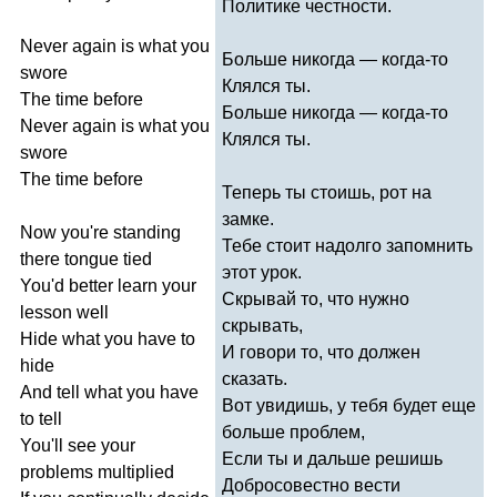
Политике честности.
Never
again
is
what
you
Больше никогда — когда-то
swore
Клялся ты.
The
time
before
Больше никогда — когда-то
Never
again
is
what
you
Клялся ты.
swore
The
time
before
Теперь ты стоишь, рот на
замке.
Now
you're
standing
Тебе стоит надолго запомнить
there
tongue
tied
этот урок.
You'd
better
learn
your
Скрывай то, что нужно
lesson
well
скрывать,
Hide
what
you
have
to
И говори то, что должен
hide
сказать.
And
tell
what
you
have
Вот увидишь, у тебя будет еще
to
tell
больше проблем,
You'll
see
your
Если ты и дальше решишь
problems
multiplied
Добросовестно вести