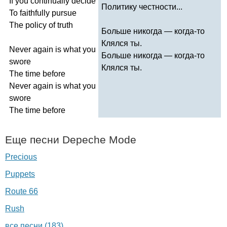
If
you
continually
decide
Политику честности...
To
faithfully
pursue
The
policy
of
truth
Больше никогда — когда-то
Клялся ты.
Never
again
is
what
you
Больше никогда — когда-то
swore
Клялся ты.
The
time
before
Never
again
is
what
you
swore
The
time
before
Еще песни
Depeche
Mode
Precious
Puppets
Route 66
Rush
все песни (183)