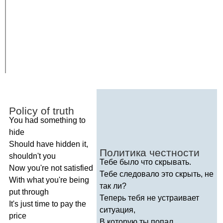
Policy
of
truth
You
had
something
to
hide
Should
have
hidden
it
,
Политика честности
shouldn't
you
Тебе было что скрывать.
Now
you're
not
satisfied
Тебе следовало это скрыть, не
With
what
you're
being
так ли?
put
through
Теперь тебя не устраивает
It's
just
time
to
pay
the
ситуация,
price
В которую ты попал.