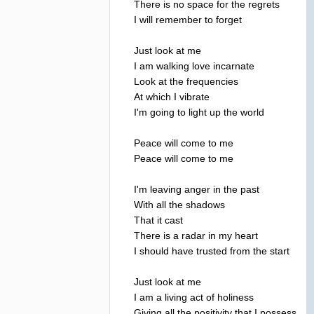
There
is
no
space
for
the
regrets
I
will
remember
to
forget
Just
look
at
me
I
am
walking
love
incarnate
Look
at
the
frequencies
At
which
I
vibrate
I'm
going
to
light
up
the
world
Peace
will
come
to
me
Peace
will
come
to
me
I'm
leaving
anger
in
the
past
With
all
the
shadows
That
it
cast
There
is
a
radar
in
my
heart
I
should
have
trusted
from
the
start
Just
look
at
me
I
am
a
living
act
of
holiness
Giving
all
the
positivity
that
I
possess