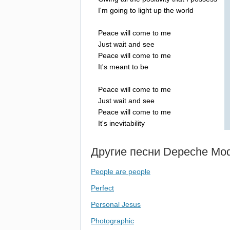
I'm
going
to
light
up
the
world
Peace
will
come
to
me
Just
wait
and
see
Peace
will
come
to
me
It's
meant
to
be
Peace
will
come
to
me
Just
wait
and
see
Peace
will
come
to
me
It's
inevitability
Другие песни
Depeche
Mo
People are people
Perfect
Personal Jesus
Photographic