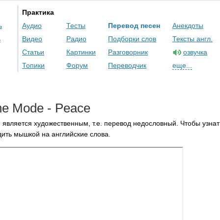
Практика
ь
Аудио
Тесты
Перевод песен
Анекдоты
ь
Видео
Радио
Подборки слов
Тексты англ.
Статьи
Картинки
Разговорник
озвучка
Топики
Форум
Переводчик
еще...
he
Mode
-
Peace
 является художественным, т.е. перевод недословный. Чтобы узнат
ить мышкой на английские слова.