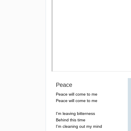
Peace
Peace
will
come
to
me
Peace
will
come
to
me
I'm
leaving
bitterness
Behind
this
time
I'm
cleaning
out
my
mind