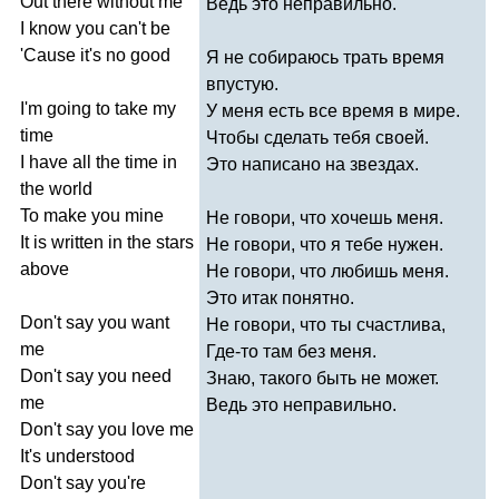
Out
there
without
me
Ведь это неправильно.
I
know
you
can't
be
'
Cause
it's
no
good
Я не собираюсь трать время
впустую.
I'm
going
to
take
my
У меня есть все время в мире.
time
Чтобы сделать тебя своей.
I
have
all
the
time
in
Это написано на звездах.
the
world
To
make
you
mine
Не говори, что хочешь меня.
It
is
written
in
the
stars
Не говори, что я тебе нужен.
above
Не говори, что любишь меня.
Это итак понятно.
Don't
say
you
want
Не говори, что ты счастлива,
me
Где-то там без меня.
Don't
say
you
need
Знаю, такого быть не может.
me
Ведь это неправильно.
Don't
say
you
love
me
It's
understood
Don't
say
you're