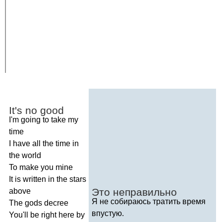
It's
no
good
I'm
going
to
take
my
time
I
have
all
the
time
in
the
world
To
make
you
mine
It
is
written
in
the
stars
Это неправильно
above
Я не собираюсь тратить время
The
gods
decree
впустую.
You'll
be
right
here
by