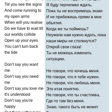
Till
you
see
the
signs
Я буду терпеливо ждать,
And
come
running
to
Пока ты не воспримешь знаки
my
open
arms
И не прибежишь прямо в мои
When
will
you
realise
объятия.
Do
we
have
to
wait
till
Когда же ты поймешь?
our
worlds
collide
Неужели нам нужно ждать, пока
Open
up
your
eyes
наши миры не столкнутся?
You
can't
turn
back
Открой свои глаза!
the
tide
Ты не можешь изменить
ситуацию.
Don't
say
you
want
me
Не говори, что хочешь меня.
Don't
say
you
need
Не говори, что я тебе нужен.
me
Не говори, что любишь меня.
Don't
say
you
love
me
Это итак понятно.
It's
understood
Не говори, что ты счастлива,
Don't
say
you're
Где-то там без меня.
happy
Знаю, такого быть не может.