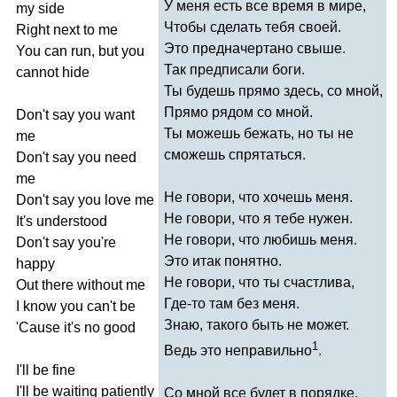
У меня есть все время в мире,
my
side
Чтобы сделать тебя своей.
Right
next
to
me
Это предначертано свыше.
You
can
run
,
but
you
Так предписали боги.
cannot
hide
Ты будешь прямо здесь, со мной,
Прямо рядом со мной.
Don't
say
you
want
Ты можешь бежать, но ты не
me
сможешь спрятаться.
Don't
say
you
need
me
Не говори, что хочешь меня.
Don't
say
you
love
me
Не говори, что я тебе нужен.
It's
understood
Не говори, что любишь меня.
Don't
say
you're
Это итак понятно.
happy
Не говори, что ты счастлива,
Out
there
without
me
Где-то там без меня.
I
know
you
can't
be
Знаю, такого быть не может.
'
Cause
it's
no
good
1
Ведь это неправильно
.
I'll
be
fine
I'll
be
waiting
patiently
Со мной все будет в порядке.