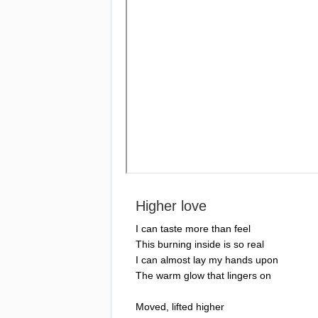
Higher
love
I
can
taste
more
than
feel
This
burning
inside
is
so
real
I
can
almost
lay
my
hands
upon
The
warm
glow
that
lingers
on
Moved
,
lifted
higher