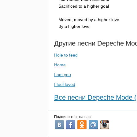
Sacrificed
to
a
higher
goal
Moved
,
moved
by
a
higher
love
By
a
higher
love
Другие песни
Depeche
Mo
Hole to feed
Home
I am you
I feel loved
Все песни Depeche Mode (
Подпишитесь на нас: