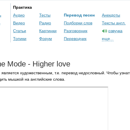
Практика
ь
Аудио
Тесты
Перевод песен
Анекдоты
ь
Видео
Радио
Подборки слов
Тексты англ.
Статьи
Картинки
Разговорник
озвучка
Топики
Форум
Переводчик
еще...
he
Mode
-
Higher
love
 является художественным, т.е. перевод недословный. Чтобы узнат
ить мышкой на английские слова.