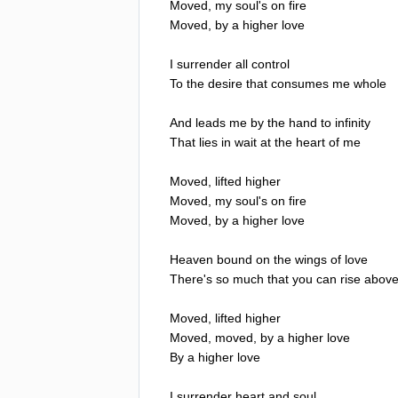
Moved
,
my
soul's
on
fire
Moved
,
by
a
higher
love
I
surrender
all
control
To
the
desire
that
consumes
me
whole
And
leads
me
by
the
hand
to
infinity
That
lies
in
wait
at
the
heart
of
me
Moved
,
lifted
higher
Moved
,
my
soul's
on
fire
Moved
,
by
a
higher
love
Heaven
bound
on
the
wings
of
love
There's
so
much
that
you
can
rise
abov
Moved
,
lifted
higher
Moved
,
moved
,
by
a
higher
love
By
a
higher
love
I
surrender
heart
and
soul