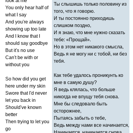
look
at
me
Ты слышишь только половину из
You
only
hear
half
of
того, что я говорю.
what
I
say
И ты постоянно приходишь
And
you're
always
слишком поздно,
showing
up
too
late
И я знаю, что мне нужно сказать
And
I
know
that
I
тебе: «Прощай».
should
say
goodbye
Но в этом нет никакого смысла,
But
it's
no
use
Ведь я не могу ни с тобой, ни без
Can't
be
with
or
тебя.
without
you
Как тебе удалось проникунть ко
So
how
did
you
get
мне в самую душу?
here
under
my
skin
Я ведь клялась, что больше
Swore
that
I'd
never
никогда не впущу тебя снова.
let
you
back
in
Мне бы следовало быть
Should've
known
осторожнее,
better
Пытаясь забыть о тебе,
Then
trying
to
let
you
Ведь между нами все начинается,
go
Начинается, начинается снова.