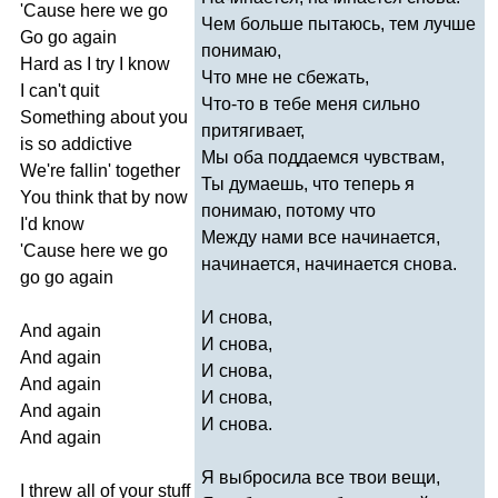
'
Cause
here
we
go
Чем больше пытаюсь, тем лучше
Go
go
again
понимаю,
Hard
as
I
try
I
know
Что мне не сбежать,
I
can't
quit
Что-то в тебе меня сильно
Something
about
you
притягивает,
is
so
addictive
Мы оба поддаемся чувствам,
We're
fallin'
together
Ты думаешь, что теперь я
You
think
that
by
now
понимаю, потому что
I'd
know
Между нами все начинается,
'
Cause
here
we
go
начинается, начинается снова.
go
go
again
И снова,
And
again
И снова,
And
again
И снова,
And
again
И снова,
And
again
И снова.
And
again
Я выбросила все твои вещи,
I
threw
all
of
your
stuff