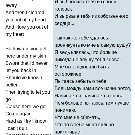
Я выбросила тебя из своей
away
головы,
And
then
I
cleared
И вырвала тебя из собственного
you
out
of
my
head
сердца...
And
I
tore
you
out
of
my
heart
Так как же тебе удалось
проникунть ко мне в самую душу?
So
how
did
you
get
Я ведь клялась, что больше
here
under
my
skin
никогда не впущу тебя снова.
Swore
that
I'd
never
Мне бы следовало быть
let
you
back
in
осторожнее,
Should've
known
Пытаясь забыть о тебе,
better
Ведь между нами все начинается,
Then
trying
to
let
you
Начинается, начинается снова.
go
Чем больше пытаюсь, тем лучше
'
Cause
here
we
go
понимаю,
Go
go
again
Что мне не сбежать,
Hard
as
I
try
I
know
Что-то в тебе меня сильно
I
can't
quit
притягивает,