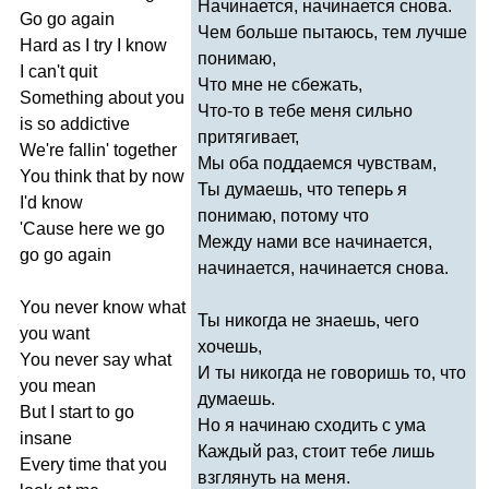
Начинается, начинается снова.
Go
go
again
Чем больше пытаюсь, тем лучше
Hard
as
I
try
I
know
понимаю,
I
can't
quit
Что мне не сбежать,
Something
about
you
Что-то в тебе меня сильно
is
so
addictive
притягивает,
We're
fallin'
together
Мы оба поддаемся чувствам,
You
think
that
by
now
Ты думаешь, что теперь я
I'd
know
понимаю, потому что
'
Cause
here
we
go
Между нами все начинается,
go
go
again
начинается, начинается снова.
You
never
know
what
Ты никогда не знаешь, чего
you
want
хочешь,
You
never
say
what
И ты никогда не говоришь то, что
you
mean
думаешь.
But
I
start
to
go
Но я начинаю сходить с ума
insane
Каждый раз, стоит тебе лишь
Every
time
that
you
взглянуть на меня.