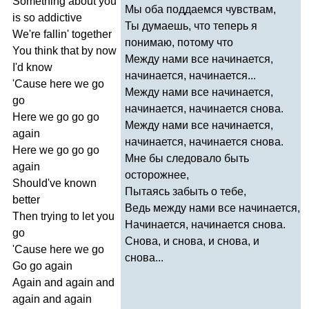
Something
about
you
Мы оба поддаемся чувствам,
is
so
addictive
Ты думаешь, что теперь я
We're
fallin'
together
понимаю, потому что
You
think
that
by
now
Между нами все начинается,
I'd
know
начинается, начинается...
'
Cause
here
we
go
Между нами все начинается,
go
начинается, начинается снова.
Here
we
go
go
go
Между нами все начинается,
again
начинается, начинается снова.
Here
we
go
go
go
Мне бы следовало быть
again
осторожнее,
Should've
known
Пытаясь забыть о тебе,
better
Ведь между нами все начинается,
Then
trying
to
let
you
Начинается, начинается снова.
go
Снова, и снова, и снова, и
'
Cause
here
we
go
снова...
Go
go
again
Again
and
again
and
again
and
again