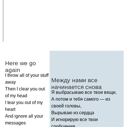
Here
we
go
again
I
throw
all
of
your
stuff
Между нами все
away
начинается снова
Then
I
clear
you
out
Я выбрасываю все твои вещи,
of
my
head
А потом и тебя самого — из
I
tear
you
out
of
my
своей головы,
heart
Вырываю из сердца
And
ignore
all
your
И игнорирую все твои
messages
сообщения.