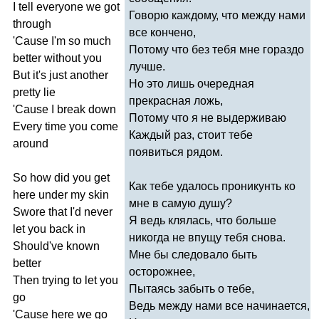
I
tell
everyone
we
got
Говорю каждому, что между нами
through
все кончено,
'
Cause
I'm
so
much
Потому что без тебя мне гораздо
better
without
you
лучше.
But
it's
just
another
Но это лишь очередная
pretty
lie
прекрасная ложь,
'
Cause
I
break
down
Потому что я не выдерживаю
Every
time
you
come
Каждый раз, стоит тебе
around
появиться рядом.
So
how
did
you
get
Как тебе удалось проникунть ко
here
under
my
skin
мне в самую душу?
Swore
that
I'd
never
Я ведь клялась, что больше
let
you
back
in
никогда не впущу тебя снова.
Should've
known
Мне бы следовало быть
better
осторожнее,
Then
trying
to
let
you
Пытаясь забыть о тебе,
go
Ведь между нами все начинается,
'
Cause
here
we
go