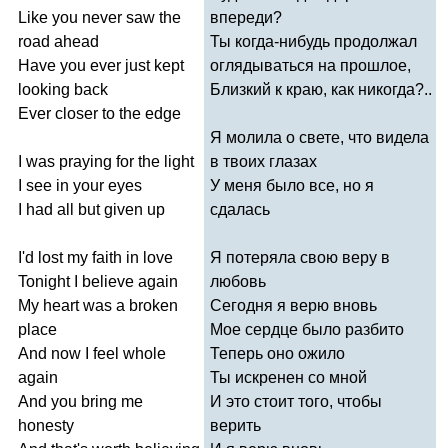
Like
you
never
saw
the
впереди?
road
ahead
Ты когда-нибудь продолжал
Have
you
ever
just
kept
оглядываться на прошлое,
looking
back
Близкий к краю, как никогда?..
Ever
closer
to
the
edge
Я молила о свете, что видела
I
was
praying
for
the
light
в твоих глазах
I
see
in
your
eyes
У меня было все, но я
I
had
all
but
given
up
сдалась
I'd
lost
my
faith
in
love
Я потеряла свою веру в
Tonight
I
believe
again
любовь
My
heart
was
a
broken
Сегодня я верю вновь
place
Мое сердце было разбито
And
now
I
feel
whole
Теперь оно ожило
again
Ты искренен со мной
And
you
bring
me
И это стоит того, чтобы
honesty
верить