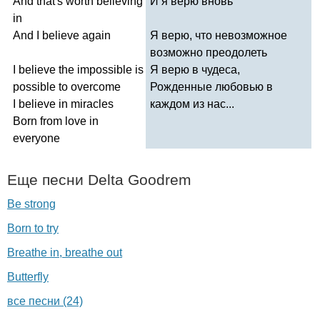
And
that's
worth
believing
И я верю вновь
in
And
I
believe
again
Я верю, что невозможное
возможно преодолеть
I
believe
the
impossible
is
Я верю в чудеса,
possible
to
overcome
Рожденные любовью в
I
believe
in
miracles
каждом из нас...
Born
from
love
in
everyone
Еще песни
Delta
Goodrem
Be strong
Born to try
Breathe in, breathe out
Butterfly
все песни (24)