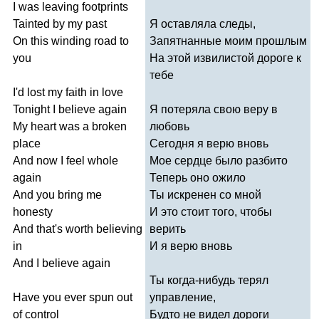
I
was
leaving
footprints
Tainted
by
my
past
Я оставляла следы,
On
this
winding
road
to
Запятнанные моим прошлым
you
На этой извилистой дороге к
тебе
I'd
lost
my
faith
in
love
Tonight
I
believe
again
Я потеряла свою веру в
My
heart
was
a
broken
любовь
place
Сегодня я верю вновь
And
now
I
feel
whole
Мое сердце было разбито
again
Теперь оно ожило
And
you
bring
me
Ты искренен со мной
honesty
И это стоит того, чтобы
And
that's
worth
believing
верить
in
И я верю вновь
And
I
believe
again
Ты когда-нибудь терял
Have
you
ever
spun
out
управление,
of
control
Будто не видел дороги