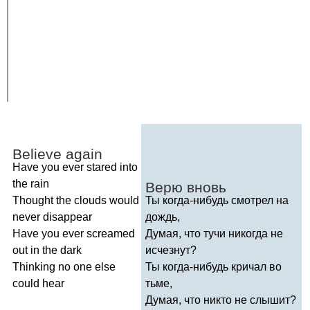
Believe
again
Have
you
ever
stared
into
the
rain
Верю вновь
Thought
the
clouds
would
Ты когда-нибудь смотрел на
never
disappear
дождь,
Have
you
ever
screamed
Думая, что тучи никогда не
out
in
the
dark
исчезнут?
Thinking
no
one
else
Ты когда-нибудь кричал во
could
hear
тьме,
Думая, что никто не слышит?