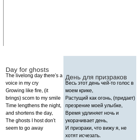
Day
for
ghosts
The
livelong
day
there's
a
День для призраков
voice
in
my
cry
Весь этот день чей-то голос в
Growing
like
fire
, (
it
моем крике,
brings
)
scorn
to
my
smile
Растущий как огонь, (придает)
Time
lengthens
the
night
,
презрение моей улыбке,
and
shortens
the
day
,
Время удлиняет ночь и
The
ghosts
I
host
don't
укорачивает день,
seem
to
go
away
И призраки, что вижу я, не
хотят исчезать.