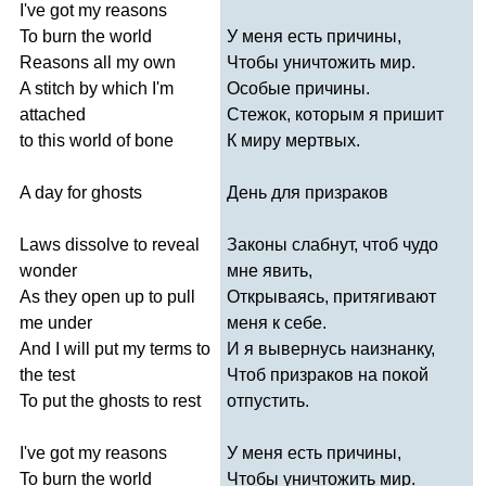
I've
got
my
reasons
To
burn
the
world
У меня есть причины,
Reasons
all
my
own
Чтобы уничтожить мир.
A
stitch
by
which
I'm
Особые причины.
attached
Стежок, которым я пришит
to
this
world
of
bone
К миру мертвых.
A
day
for
ghosts
День для призраков
Laws
dissolve
to
reveal
Законы слабнут, чтоб чудо
wonder
мне явить,
As
they
open
up
to
pull
Открываясь, притягивают
me
under
меня к себе.
And
I
will
put
my
terms
to
И я вывернусь наизнанку,
the
test
Чтоб призраков на покой
To
put
the
ghosts
to
rest
отпустить.
I've
got
my
reasons
У меня есть причины,
To
burn
the
world
Чтобы уничтожить мир.