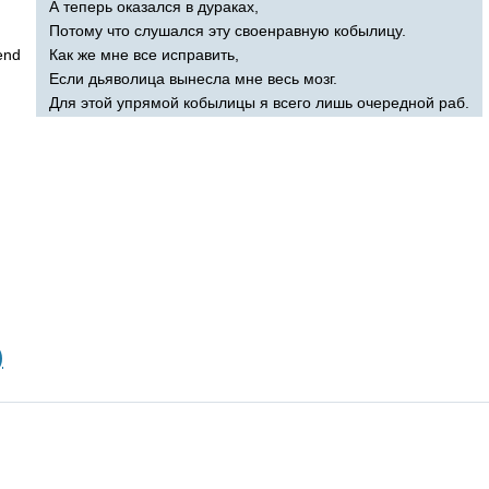
А теперь оказался в дураках,
Потому что слушался эту своенравную кобылицу.
iend
Как же мне все исправить,
Если дьяволица вынесла мне весь мозг.
Для этой упрямой кобылицы я всего лишь очередной раб.
)