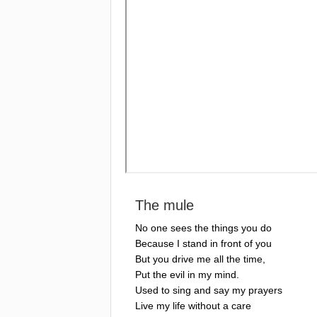
The
mule
No
one
sees
the
things
you
do
Because
I
stand
in
front
of
you
But
you
drive
me
all
the
time
,
Put
the
evil
in
my
mind
.
Used
to
sing
and
say
my
prayers
Live
my
life
without
a
care