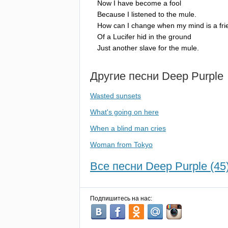
Now
I
have
become
a
fool
Because
I
listened
to
the
mule
.
How
can
I
change
when
my
mind
is
a
fr
Of
a
Lucifer
hid
in
the
ground
Just
another
slave
for
the
mule
.
Другие песни
Deep
Purple
Wasted sunsets
What's going on here
When a blind man cries
Woman from Tokyo
Все песни Deep Purple (45
Подпишитесь на нас: