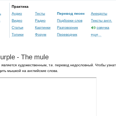
Практика
ь
Аудио
Тесты
Перевод песен
Анекдоты
ь
Видео
Радио
Подборки слов
Тексты англ.
Статьи
Картинки
Разговорник
озвучка
Топики
Форум
Переводчик
еще...
urple
-
The
mule
 является художественным, т.е. перевод недословный. Чтобы узнат
ить мышкой на английские слова.