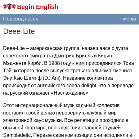
Begin English
Перевод песен
меню
Deee-Lite
Deee-Lite
– американская группа, начавшаяся с дуэта
советского эмигранта Дмитрия Брилль и Кирин
Мэджента Кирби. В 1988 году к ним присоединился Това
Тэй, которого после выпуска третьего альбома сменила
Эни Кью Шемпф (
DJ
Ani
). Название коллектива
происходит от английского слова
delight
, что в переводе
на русский означает «Наслаждение».
Этот интернациональный музыкальный коллектив
поставил своей целью перевернуть клубный мир
электронной хаус музыки. Все репетиции проходили в
обычной квартире, впоследствии ставшей студией
Sampladelic
. Первые свои композиции они исполняли в