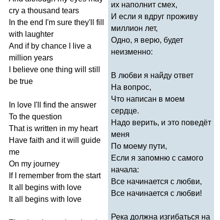
их наполнит смех,
cry
a
thousand
tears
И если я вдруг проживу
In
the
end
I'm
sure
they'll
fill
миллион лет,
with
laughter
Одно, я верю, будет
And
if
by
chance
I
live
a
неизменно:
million
years
I
believe
one
thing
will
still
В любви я найду ответ
be
true
На вопрос,
Что написан в моем
In
love
I'll
find
the
answer
сердце.
To
the
question
Надо верить, и это поведёт
That
is
written
in
my
heart
меня
Have
faith
and
it
will
guide
По моему пути,
me
Если я запомню с самого
On
my
journey
начала:
If
I
remember
from
the
start
Все начинается с любви,
It
all
begins
with
love
Все начинается с любви!
It
all
begins
with
love
Река должна изгибаться на