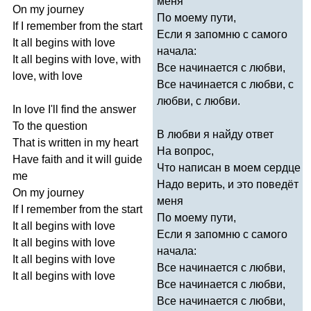
меня
On
my
journey
По моему пути,
If
I
remember
from
the
start
Если я запомню с самого
It
all
begins
with
love
начала:
It
all
begins
with
love
,
with
Все начинается с любви,
love
,
with
love
Все начинается с любви, с
любви, с любви.
In
love
I'll
find
the
answer
To
the
question
В любви я найду ответ
That
is
written
in
my
heart
На вопрос,
Have
faith
and
it
will
guide
Что написан в моем сердце
me
Надо верить, и это поведёт
On
my
journey
меня
If
I
remember
from
the
start
По моему пути,
It
all
begins
with
love
Если я запомню с самого
It
all
begins
with
love
начала:
It
all
begins
with
love
Все начинается с любви,
It
all
begins
with
love
Все начинается с любви,
Все начинается с любви,