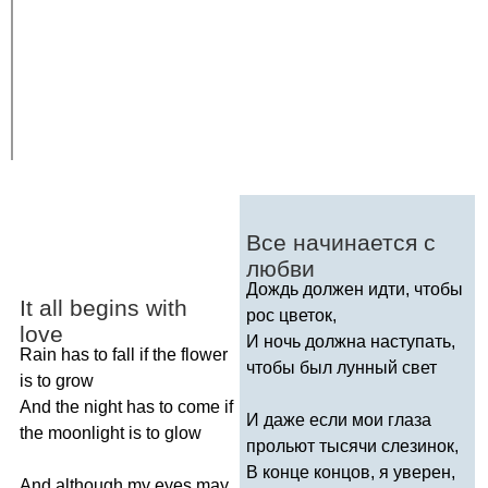
Все начинается с
любви
Дождь должен идти, чтобы
It
all
begins
with
рос цветок,
love
И ночь должна наступать,
Rain
has
to
fall
if
the
flower
чтобы был лунный свет
is
to
grow
And
the
night
has
to
come
if
И даже если мои глаза
the
moonlight
is
to
glow
прольют тысячи слезинок,
В конце концов, я уверен,
And
although
my
eyes
may