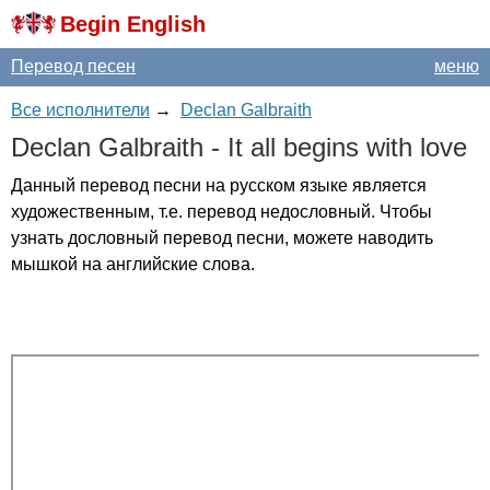
Begin English
Перевод песен
меню
Все исполнители
→
Declan Galbraith
Declan
Galbraith
-
It
all
begins
with
love
Данный перевод песни на русском языке является
художественным, т.е. перевод недословный. Чтобы
узнать дословный перевод песни, можете наводить
мышкой на английские слова.