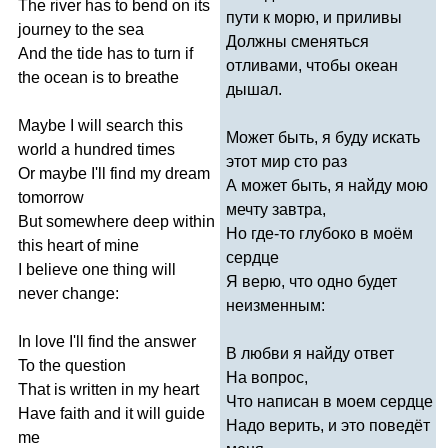
The
river
has
to
bend
on
its
пути к морю, и приливы
journey
to
the
sea
Должны сменяться
And
the
tide
has
to
turn
if
отливами, чтобы океан
the
ocean
is
to
breathe
дышал.
Maybe
I
will
search
this
Может быть, я буду искать
world
a
hundred
times
этот мир сто раз
Or
maybe
I'll
find
my
dream
А может быть, я найду мою
tomorrow
мечту завтра,
But
somewhere
deep
within
Но где-то глубоко в моём
this
heart
of
mine
сердце
I
believe
one
thing
will
Я верю, что одно будет
never
change
:
неизменным:
In
love
I'll
find
the
answer
В любви я найду ответ
To
the
question
На вопрос,
That
is
written
in
my
heart
Что написан в моем сердце
Have
faith
and
it
will
guide
Надо верить, и это поведёт
me