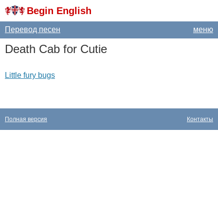
Begin English
Перевод песен
меню
Death
Cab
for
Cutie
Little fury bugs
Полная версия
Контакты