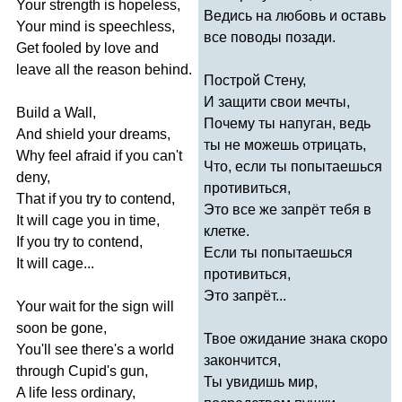
Your
strength
is
hopeless
,
Ведись на любовь и оставь
Your
mind
is
speechless
,
все поводы позади.
Get
fooled
by
love
and
leave
all
the
reason
behind
.
Построй Стену,
И защити свои мечты,
Build
a
Wall
,
Почему ты напуган, ведь
And
shield
your
dreams
,
ты не можешь отрицать,
Why
feel
afraid
if
you
can't
Что, если ты попытаешься
deny
,
противиться,
That
if
you
try
to
contend
,
Это все же запрёт тебя в
It
will
cage
you
in
time
,
клетке.
If
you
try
to
contend
,
Если ты попытаешься
It
will
cage
...
противиться,
Это запрёт...
Your
wait
for
the
sign
will
soon
be
gone
,
Твое ожидание знака скоро
You'll
see
there's
a
world
закончится,
through
Cupid's
gun
,
Ты увидишь мир,
A
life
less
ordinary
,