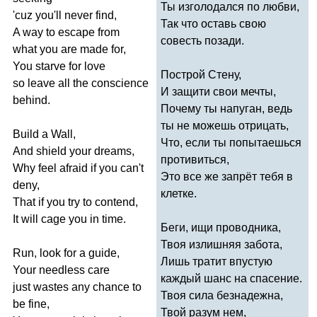
Ты изголодался по любви,
'
cuz
you'll
never
find
,
Так что оставь свою
A
way
to
escape
from
совесть позади.
what
you
are
made
for
,
You
starve
for
love
Построй Стену,
so
leave
all
the
conscience
И защити свои мечты,
behind
.
Почему ты напуган, ведь
ты не можешь отрицать,
Build
a
Wall
,
Что, если ты попытаешься
And
shield
your
dreams
,
противиться,
Why
feel
afraid
if
you
can't
Это все же запрёт тебя в
deny
,
клетке.
That
if
you
try
to
contend
,
It
will
cage
you
in
time
.
Беги, ищи проводника,
Твоя излишняя забота,
Run
,
look
for
a
guide
,
Лишь тратит впустую
Your
needless
care
каждый шанс на спасение.
just
wastes
any
chance
to
Твоя сила безнадежна,
be
fine
,
Твой разум нем,