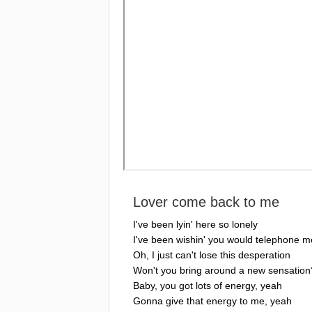
Lover
come
back
to
me
I've
been
lyin'
here
so
lonely
I've
been
wishin'
you
would
telephone
m
Oh
,
I
just
can't
lose
this
desperation
Won't
you
bring
around
a
new
sensation
Baby
,
you
got
lots
of
energy
,
yeah
Gonna
give
that
energy
to
me
,
yeah