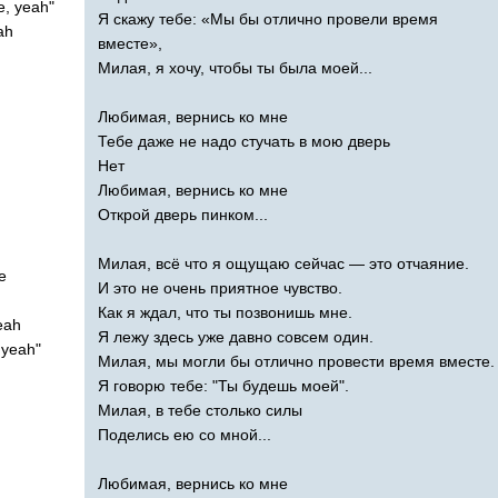
e
,
yeah
"
Я скажу тебе: «Мы бы отлично провели время
ah
вместе»,
Милая, я хочу, чтобы ты была моей...
Любимая, вернись ко мне
Тебе даже не надо стучать в мою дверь
Нет
Любимая, вернись ко мне
Открой дверь пинком...
Милая, всё что я ощущаю сейчас — это отчаяние.
e
И это не очень приятное чувство.
Как я ждал, что ты позвонишь мне.
eah
Я лежу здесь уже давно совсем один.
,
yeah
"
Милая, мы могли бы отлично провести время вместе.
Я говорю тебе: "Ты будешь моей".
Милая, в тебе столько силы
Поделись ею со мной...
Любимая, вернись ко мне