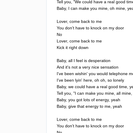
Tell
you
, "
We
could
have
a
real
good
tim
Baby
,
I
can
make
you
mine
,
oh
mine
,
ye
Lover
,
come
back
to
me
You
don't
have
to
knock
on
my
door
No
Lover
,
come
back
to
me
Kick
it
right
down
Baby
,
all
I
feel
is
desperation
And
it's
not
a
very
nice
sensation
I've
been
wishin'
you
would
telephone
m
I've
been
lyin'
here
,
oh
oh
,
so
lonely
Baby
,
we
could
have
a
real
good
time
,
y
Tell
you
, "
I
can
make
you
mine
,
all
mine
Baby
,
you
got
lots
of
energy
,
yeah
Baby
,
give
that
energy
to
me
,
yeah
Lover
,
come
back
to
me
You
don't
have
to
knock
on
my
door
No