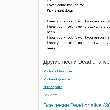
Lover
,
come
back
to
me
Kick
it
right
down
I
hear
you
knockin'
,
won't
you
run
on
in
?
I
hear
you
knockin'
,
come
back
where
yo
been
I
hear
you
knockin'
,
won't
you
run
on
in
?
I
hear
you
knockin'
,
come
back
where
yo
been
Другие песни
Dead
or
alive
My forbidden lover
My heart goes bang
Nukleopatra
Sex drive
Все песни Dead or alive (30