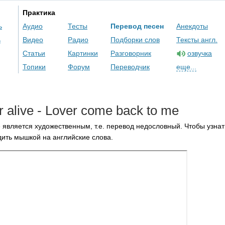
Практика
ь
Аудио
Тесты
Перевод песен
Анекдоты
ь
Видео
Радио
Подборки слов
Тексты англ.
Статьи
Картинки
Разговорник
озвучка
Топики
Форум
Переводчик
еще...
r
alive
-
Lover
come
back
to
me
 является художественным, т.е. перевод недословный. Чтобы узнат
ить мышкой на английские слова.