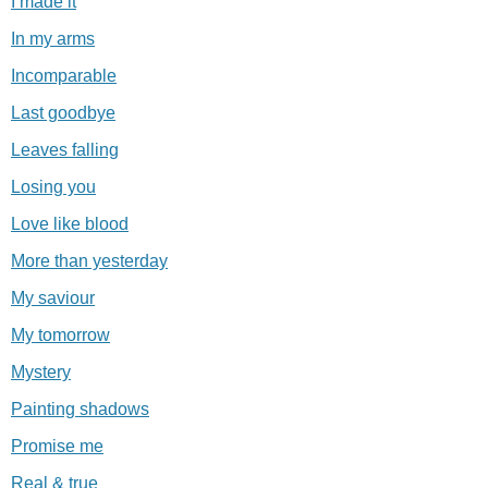
I made it
In my arms
Incomparable
Last goodbye
Leaves falling
Losing you
Love like blood
More than yesterday
My saviour
My tomorrow
Mystery
Painting shadows
Promise me
Real & true