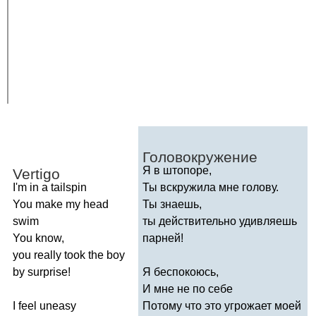
Головокружение
Я в штопоре,
Vertigo
I'm
in
a
tailspin
Ты вскружила мне голову.
You
make
my
head
Ты знаешь,
swim
ты действительно удивляешь
You
know
,
парней!
you
really
took
the
boy
by
surprise
!
Я беспокоюсь,
И мне не по себе
I
feel
uneasy
Потому что это угрожает моей