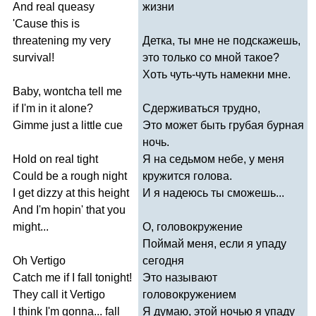
And
real
queasy
жизни
'
Cause
this
is
threatening
my
very
Детка, ты мне не подскажешь,
survival
!
это только со мной такое?
Хоть чуть-чуть намекни мне.
Baby
,
wontcha
tell
me
if
I'm
in
it
alone
?
Сдерживаться трудно,
Gimme
just
a
little
cue
Это может быть грубая бурная
ночь.
Hold
on
real
tight
Я на седьмом небе, у меня
Could
be
a
rough
night
кружится голова.
I
get
dizzy
at
this
height
И я надеюсь ты сможешь...
And
I'm
hopin'
that
you
might
...
О, головокружение
Поймай меня, если я упаду
Oh
Vertigo
сегодня
Catch
me
if
I
fall
tonight
!
Это называют
They
call
it
Vertigo
головокружением
I
think
I'm
gonna
...
fall
Я думаю, этой ночью я упаду