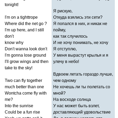
tonight
!
Я рискую,
I'm
on
a
tighttrope
Откуда взялись эти сети?
Where
did
the
net
go
?
Я попался в них, и никак не
I'm
up
here
,
and
I
still
пойму,
don't
как так случилось
know
why
И не хочу понимать, не хочу
Don't
wanna
look
don't
Я отступлю,
I'm
gonna
lose
ground
У меня вырастут крылья и я
I'll
grow
wings
and
then
улечу в небо!
take
to
the
sky
!
Вдвоем летать гораздо лучше,
Two
can
fly
together
чем одному
much
better
than
one
Не хочешь ли ты полетать со
Wontcha
come
fly
with
мной?
me
?
На восходе солнца
Into
the
sunrise
У нас может быть взлет,
Could
be
a
fun
rise
доставляющий удовольствие