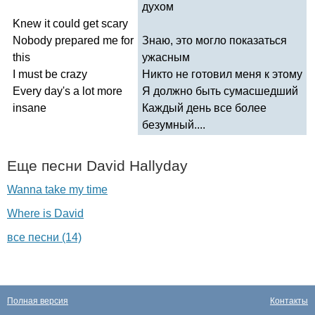
духом
Knew
it
could
get
scary
Nobody
prepared
me
for
Знаю, это могло показаться
this
ужасным
I
must
be
crazy
Никто не готовил меня к этому
Every
day's
a
lot
more
Я должно быть сумасшедший
insane
Каждый день все более
безумный....
Еще песни
David
Hallyday
Wanna take my time
Where is David
все песни (14)
Полная версия
Контакты