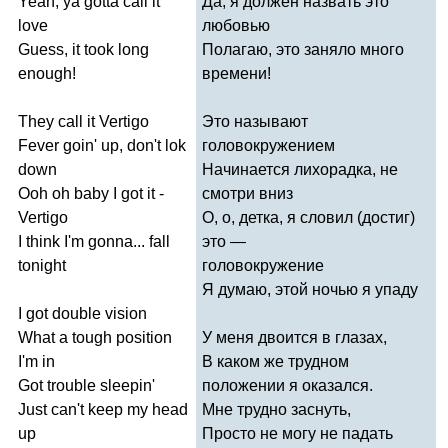
Yeah
,
ya
gotta
call
it
Да, я должен назвать это
love
любовью
Guess
,
it
took
long
Полагаю, это заняло много
enough
!
времени!
They
call
it
Vertigo
Это называют
Fever
goin'
up
,
don't
lok
головокружением
down
Начинается лихорадка, не
Ooh
oh
baby
I
got
it
-
смотри вниз
Vertigo
О, о, детка, я словил (достиг)
I
think
I'm
gonna
...
fall
это —
tonight
головокружение
Я думаю, этой ночью я упаду
I
got
double
vision
What
a
tough
position
У меня двоится в глазах,
I'm
in
В каком же трудном
Got
trouble
sleepin'
положении я оказался.
Just
can't
keep
my
head
Мне трудно заснуть,
up
Просто не могу не падать